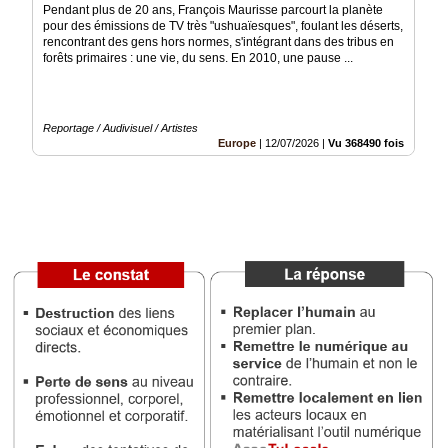
Pendant plus de 20 ans, François Maurisse parcourt la planète
pour des émissions de TV très "ushuaïesques", foulant les déserts,
Médias
rencontrant des gens hors normes, s'intégrant dans des tribus en
du
forêts primaires : une vie, du sens. En 2010, une pause ...
groupe
Blogs
Prémium
Reportage / Audivisuel / Artistes
Europe
|
12/07/2026
|
Vu 368490 fois
Inscription
annuaire
pro
Accès
éditeur