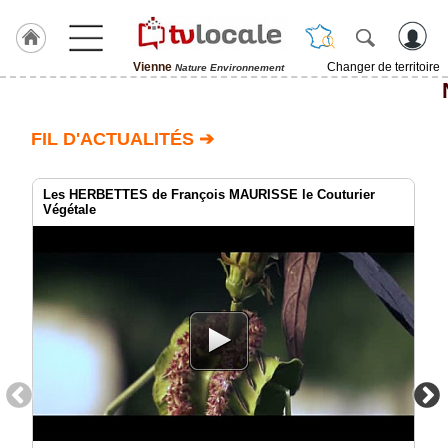
Vienne
Changer de territoire
Nature Environnement
J'adhère
à
Hulcoq
FIL D'ACTUALITÉS ➔
ACCUEIL
Vienne
Les HERBETTES de François MAURISSE le Couturier
Végétale
TvLocale
France
Accueil
RUBRIQUES
Agenda
Gazette
Vidéos