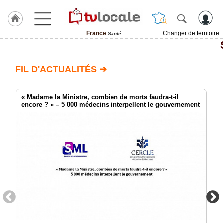
France
Changer de territoire
Santé
J'adhère
à
Hulcoq
FIL D'ACTUALITÉS ➔
TvLocale
France
« Madame la Ministre, combien de morts faudra-t-il
encore ? » – 5 000 médecins interpellent le gouvernement
Accueil
RUBRIQUES
Agenda
Gazette
Vidéos
Médias