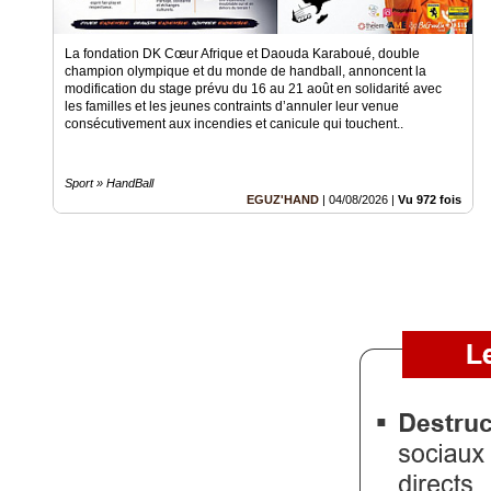
Médias
du
groupe
La fondation DK Cœur Afrique et Daouda Karaboué, double
champion olympique et du monde de handball, annoncent la
modification du stage prévu du 16 au 21 août en solidarité avec
Blogs
Prémium
les familles et les jeunes contraints d’annuler leur venue
consécutivement aux incendies et canicule qui touchent..
Inscription
annuaire
pro
Sport » HandBall
EGUZ'HAND
|
04/08/2026
|
Vu 972 fois
Accès
éditeur