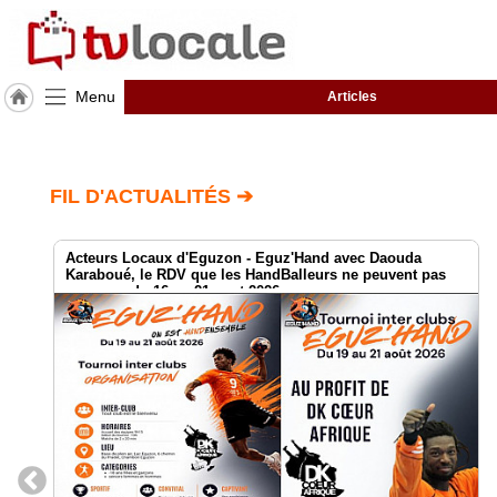
Menu
Articles
J'adhère
à
Hulcoq
FIL D'ACTUALITÉS ➔
TvLocale
France
Acteurs Locaux d'Eguzon - Eguz'Hand avec Daouda
Karaboué, le RDV que les HandBalleurs ne peuvent pas
Accueil
manquer du 16 au 21 aout 2026
RUBRIQUES
Agenda
Gazette
Vidéos