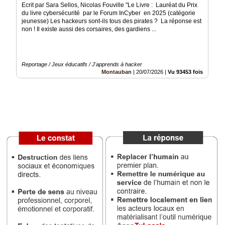
du
Ecrit par Sara Sellos, Nicolas Fouville "Le Livre : Lauréat du Prix
groupe
du livre cybersécurité par le Forum InCyber en 2025 (catégorie
jeunesse) Les hackeurs sont-ils tous des pirates ? La réponse est
Blogs
non ! Il existe aussi des corsaires, des gardiens ...
Prémium
Inscription
annuaire
Reportage / Jeux éducatifs / J'apprends à hacker
pro
Montauban
|
20/07/2026
|
Vu 93453 fois
Accès
éditeur