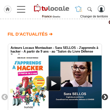
France
Changer de territoire
Geeks
J'adhère
à
Hulcoq
FIL D'ACTUALITÉS ➔
TvLocale
France
Acteurs Locaux Montauban - Sara SELLOS - J'apprends à
hacker - A partir de 9 ans - au "Salon du Livre Défense
Zone"
Accueil
RUBRIQUES
Agenda
Gazette
Vidéos
Médias