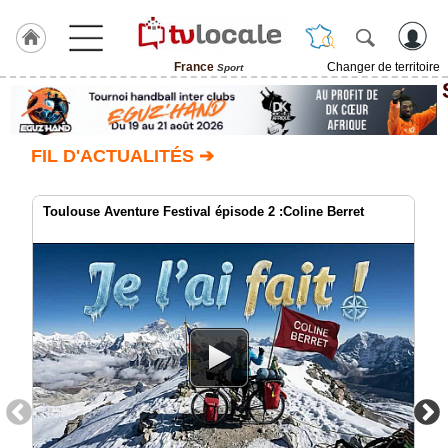
France
Changer de territoire
Sport
J'adhère
à
Hulcoq
FIL D'ACTUALITÉS ➔
TvLocale
France
Toulouse Aventure Festival épisode 2 :Coline Berret
Accueil
RUBRIQUES
Agenda
Gazette
Vidéos
Médias