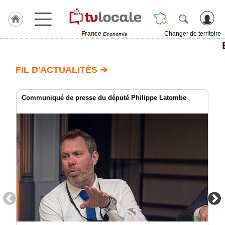
France
Changer de territoire
Economie
J'adhère
à
Hulcoq
FIL D'ACTUALITÉS ➔
TvLocale
France
Communiqué de presse du député Philippe Latombe
Accueil
RUBRIQUES
Agenda
Gazette
Vidéos
Médias