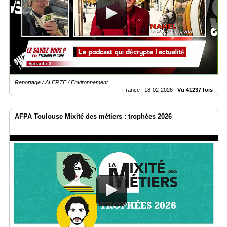
Vidéos
Médias
du
groupe
Blogs
Prémium
Reportage / ALERTE / Environnement
Inscription
France |
18-02-2026
|
Vu 41237 fois
annuaire
pro
AFPA Toulouse Mixité des métiers : trophées 2026
Accès
éditeur