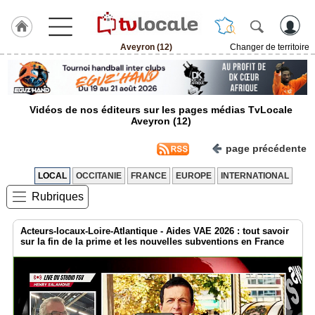
Aveyron (12)
Changer de territoire
J'adhère
à
Hulcoq
Vidéos de nos éditeurs sur les pages médias TvLocale
ACCUEIL
Aveyron (12)
Aveyron
(12)
page précédente
TvLocale
LOCAL
OCCITANIE
FRANCE
EUROPE
INTERNATIONAL
France
Rubriques
Accueil
Acteurs-locaux-Loire-Atlantique - Aides VAE 2026 : tout savoir
RUBRIQUES
sur la fin de la prime et les nouvelles subventions en France
Agenda
Gazette