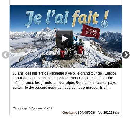
Vidéos
Médias
du
groupe
Blogs
Prémium
Inscription
annuaire
pro
Accès
28 ans, des milliers de kilomètre à vélo, le grand tour de l’Europe
éditeur
depuis la Laponie, en redescendant vers Gibraltar toute la côte
méditerranée les grands cos des alpes Roumanie et autres pays
suivant le découpage géographique de notre Europe.. Bref ...
Reportage / Cyclisme / VTT
Occitanie
|
04/08/2026
|
Vu 16122 fois