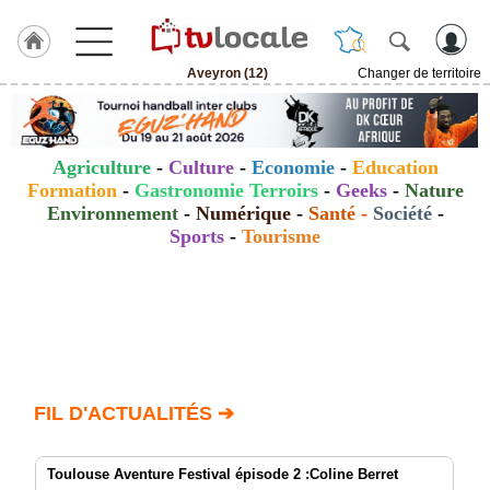
Aveyron (12)
Changer de territoire
J'adhère
à
Hulcoq
Agriculture
-
Culture
-
Economie
-
Education
ACCUEIL
Formation
-
Gastronomie Terroirs
-
Geeks
-
Nature
Aveyron
(12)
Environnement
-
Numérique
-
Santé
-
Société
-
Sports
-
Tourisme
TvLocale
France
Accueil
RUBRIQUES
FIL D'ACTUALITÉS ➔
Agenda
Gazette
Toulouse Aventure Festival épisode 2 :Coline Berret