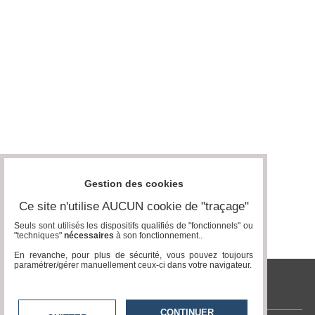
Vidéos
Médias
du
groupe
Blogs
Prémium
Inscription
annuaire
pro
Accès
éditeur
Gestion des cookies
Ce site n'utilise AUCUN cookie de "traçage"
Seuls sont utilisés les dispositifs qualifiés de "fonctionnels" ou
"techniques"
nécessaires
à son fonctionnement..
En revanche, pour plus de sécurité, vous pouvez toujours
paramétrer/gérer manuellement ceux-ci dans votre navigateur.
tvlocale.fr
CONTINUER