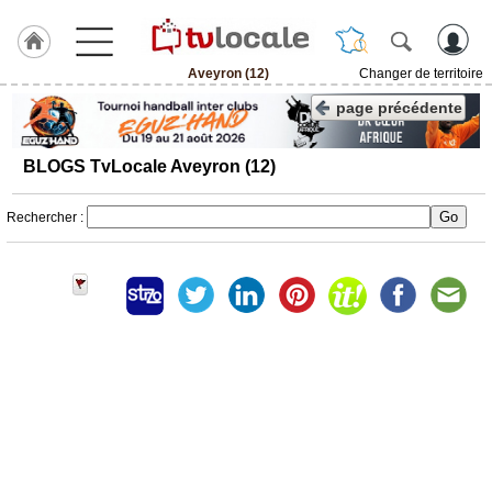
Aveyron (12)
Changer de territoire
J'adhère
page précédente
à
Hulcoq
BLOGS TvLocale Aveyron (12)
ACCUEIL
Aveyron
(12)
Rechercher :
TvLocale
France
Accueil
RUBRIQUES
Agenda
Gazette