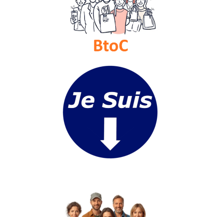
Vidéos
Médias
du
groupe
Blogs
Prémium
Inscription
annuaire
pro
Accès
éditeur