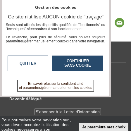
Gestion des cookies
Ce site n'utilise AUCUN cookie de "traçage"
Seuls sont utilisés les dispositifs qualifiés de "fonctionnels" ou
"techniques"
nécessaires
à son fonctionnement..
En revanche, pour plus de sécurité, vous pouvez toujours
paramétrer/gérer manuellement ceux-ci dans votre navigateur.
tvlocale.fr
CONTINUER
QUITTER
SANS COOKIE
Contactez-nous
En savoir +
En savoir plus sur la confidentialité
A propos de tvlocale.fr
et paramétrer/gérer manuellement les cookies
Devenir délégué
S'abonner à la Lettre d'information
Pour poursuivre votre navigation sur
,
vous devez acceptez l’utilisation des
Infos
CNIL/RGPD
Je paramètre mes choix
cookies nécessaires à son