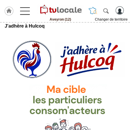
Aveyron (12)
Changer de territoire
J'adhère à Hulcoq
J'adhère
à
Hulcoq
ACCUEIL
Aveyron
(12)
TvLocale
France
Accueil
RUBRIQUES
Agenda
Gazette