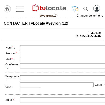
Aveyron (12)
Changer de territoire
J'adhère
CONTACTER TvLocale Aveyron (12)
à
Hulcoq
TvLocale
Tél : 05 63 65 56 46
ACCUEIL
Aveyron
(12)
Nom
*
:
Prénom
*
:
TvLocale
Mail
*
:
France
Confirmer
*
:
Accueil
Téléphone
RUBRIQUES
:
Code Pos
Ville :
Agenda
Gazette
Sujet
*
: