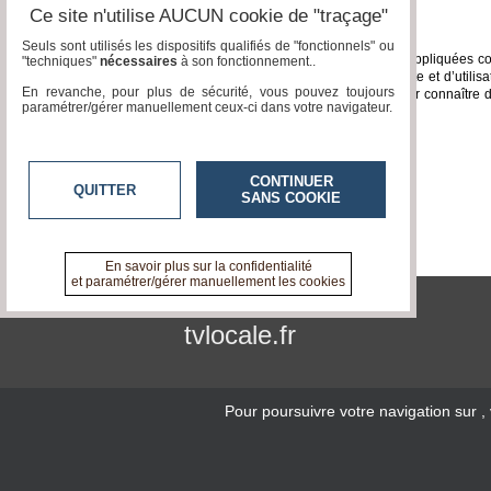
Ce site n'utilise AUCUN cookie de "traçage"
Droit applicable - attribution de juridiction
Seuls sont utilisés les dispositifs qualifiés de "fonctionnels" ou
Les présentes conditions générales sont régies, interprétées et appliquées con
"techniques"
nécessaires
à son fonctionnement..
d’un terme ou d’une disposition des présentes conditions de vente et d’utilisa
En revanche, pour plus de sécurité, vous pouvez toujours
ressort du siège de notre société seront seules compétentes pour connaître de to
paramétrer/gérer manuellement ceux-ci dans votre navigateur.
exécution et/ou leur résiliation et ses conséquences.
Hébergement
CONTINUER
Scaleway/Dedibox
-
OVHcloud
QUITTER
SANS COOKIE
En savoir plus sur la confidentialité
et paramétrer/gérer manuellement les cookies
tvlocale.fr
Pour poursuivre votre navigation sur
,