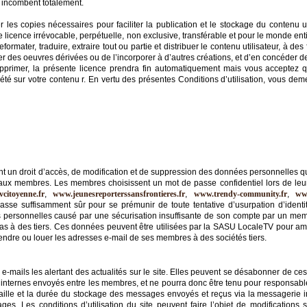
 incombent totalement.
les copies nécessaires pour faciliter la publication et le stockage du contenu u
e licence irrévocable, perpétuelle, non exclusive, transférable et pour le monde enti
reformater, traduire, extraire tout ou partie et distribuer le contenu utilisateur, à de
réer des oeuvres dérivées ou de l’incorporer à d’autres créations, et d’en concéder d
pprimer, la présente licence prendra fin automatiquement mais vous acceptez 
 sur votre contenu r. En vertu des présentes Conditions d’utilisation, vous deme
nt un droit d’accès, de modification et de suppression des données personnelles qu’
ervé aux membres. Les membres choisissent un mot de passe confidentiel lors de leur
citoyenne.fr
,
www.jeunesreporterssansfrontieres.fr
,
www.trendy-community.fr
,
ww
asse suffisamment sûr pour se prémunir de toute tentative d’usurpation d’identi
 personnelles causé par une sécurisation insuffisante de son compte par un me
 à des tiers. Ces données peuvent être utilisées par la SASU LocaleTV pour améli
ndre ou louer les adresses e-mail de ses membres à des sociétés tiers.
e-mails les alertant des actualités sur le site. Elles peuvent se désabonner de ces 
internes envoyés entre les membres, et ne pourra donc être tenu pour responsa
taille et la durée du stockage des messages envoyés et reçus via la messagerie in
es. Les conditions d’utilisation du site peuvent faire l’objet de modification