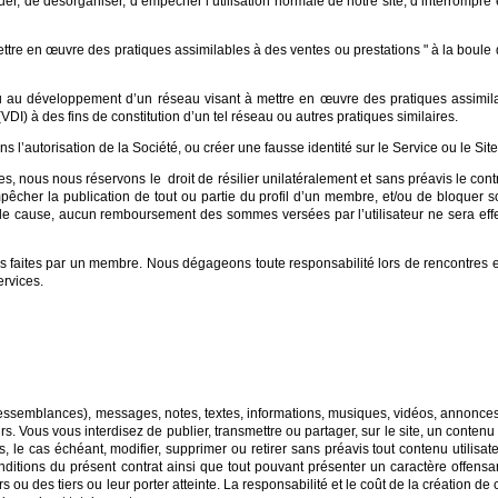
r, de désorganiser, d’empêcher l’utilisation normale de notre site, d’interrompre e
ttre en œuvre des pratiques assimilables à des ventes ou prestations " à la boule d
ou au développement d’un réseau visant à mettre en œuvre des pratiques assimi
VDI) à des fins de constitution d’un tel réseau ou autres pratiques similaires.
ans l’autorisation de la Société, ou créer une fausse identité sur le Service ou le Site
nous nous réservons le droit de résilier unilatéralement et sans préavis le cont
cher la publication de tout ou partie du profil d’un membre, et/ou de bloquer so
at de cause, aucun remboursement des sommes versées par l’utilisateur ne sera e
 faites par un membre. Nous dégageons toute responsabilité lors de rencontres 
ervices.
ressemblances), messages, notes, textes, informations, musiques, vidéos, annonces
rs. Vous vous interdisez de publier, transmettre ou partager, sur le site, un conten
 le cas échéant, modifier, supprimer ou retirer sans préavis tout contenu utilisate
nditions du présent contrat ainsi que tout pouvant présenter un caractère offensan
urs ou des tiers ou leur porter atteinte. La responsabilité et le coût de la créatio