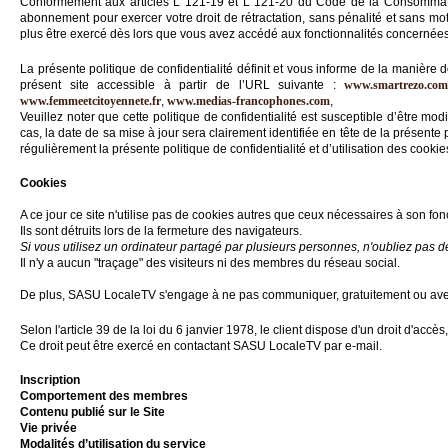
Gazette
Conformément aux articles L 121-19 et L 121-20 du Code de la Consommation
abonnement pour exercer votre droit de rétractation, sans pénalité et sans mot
plus être exercé dès lors que vous avez accédé aux fonctionnalités concernées
Vidéos
La présente politique de confidentialité définit et vous informe de la manière 
Médias
présent site accessible à partir de l’URL suivante :
www.smartrezo.co
du
www.femmeetcitoyennete.fr
,
www.medias-francophones.com
,
groupe
Veuillez noter que cette politique de confidentialité est susceptible d’être
cas, la date de sa mise à jour sera clairement identifiée en tête de la présente 
Blogs
régulièrement la présente politique de confidentialité et d’utilisation des cook
Prémium
Cookies
Inscription
annuaire
A ce jour ce site n'utilise pas de cookies autres que ceux nécessaires à son fo
pro
Ils sont détruits lors de la fermeture des navigateurs.
Si vous utilisez un ordinateur partagé par plusieurs personnes, n'oubliez pas 
Il n'y a aucun "traçage" des visiteurs ni des membres du réseau social.
Accès
éditeur
De plus, SASU LocaleTV s'engage à ne pas communiquer, gratuitement ou avec c
Selon l'article 39 de la loi du 6 janvier 1978, le client dispose d'un droit d'acc
Ce droit peut être exercé en contactant SASU LocaleTV par e-mail.
Inscription
Comportement des membres
Contenu publié sur le Site
Vie privée
Modalités d’utilisation du service