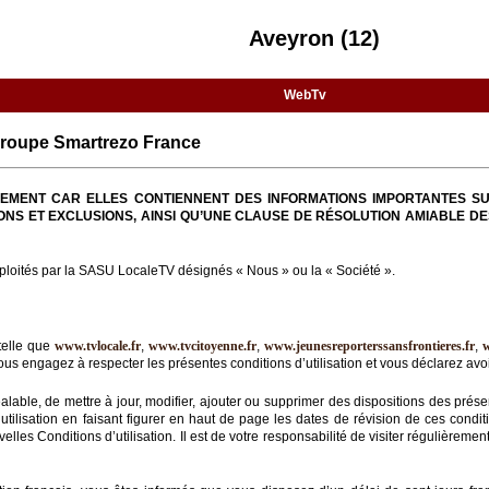
Aveyron (12)
WebTv
Groupe Smartrezo France
TIVEMENT CAR ELLES CONTIENNENT DES INFORMATIONS IMPORTANTES SU
ONS ET EXCLUSIONS, AINSI QU’UNE CLAUSE DE RÉSOLUTION AMIABLE DE
loités par la SASU LocaleTV désignés « Nous » ou la « Société ».
telle que
www.tvlocale.fr
,
www.tvcitoyenne.fr
,
www.jeunesreporterssansfrontieres.fr
,
us engagez à respecter les présentes conditions d’utilisation et vous déclarez avoir
éalable, de mettre à jour, modifier, ajouter ou supprimer des dispositions des prése
ilisation en faisant figurer en haut de page les dates de révision de ces condition
lles Conditions d’utilisation. Il est de votre responsabilité de visiter régulièreme