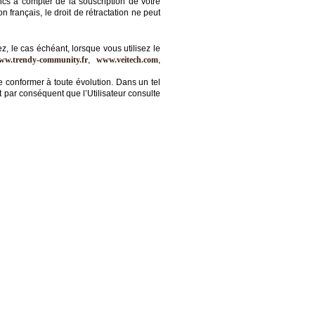
cs à compter de la souscription de votre
français, le droit de rétractation ne peut
z, le cas échéant, lorsque vous utilisez le
ww.trendy-community.fr
,
www.veitech.com
,
 conformer à toute évolution. Dans un tel
nt par conséquent que l’Utilisateur consulte