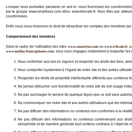
Lorsque vous souhaitez parrainer un ami et nous fournissez les coordonnées
par
le
groupe www.smartrezo.com et/ou www.tvlocale.fr. Vous êtes par ailleu
coordonnées.
Enfin nous nous réservons le droit de désactiver les comptes des membres qui 
Comportement des membres
Dans le cadre de l’utilisation des sites
www.smartrezo.com
ou
www.tvlocale.fr
,
w
www.medias-francophones.com
, vous vous engagez notamment à respecter les r
Vous conformer aux lois en vigueur et respecter les droits des tiers, ain
Vous comporter loyalement à l’égard de notre site et des autres utilisate
Respecter les droits de propriété intellectuelle afférents aux contenus fou
Ne jamais détourner une fonctionnalité de notre site de son usage initi
Ne pas surcharger le service de quelque façon que ce soit sans autorisat
Ne communiquer sur notre site et aux autres utilisateurs que les inform
Ne pas diffuser des informations ou contenus non conformes à la réalit
Ne pas diffuser des informations ou contenus contrevenant aux droits d
xénophobe et de manière générale tout contenu contraire à l’objet de n