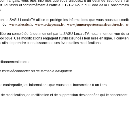
 français, vous êtes informés que vous disposez d’un délai de sept jours fran
if. Toutefois et conformément à l’article L 121-20-2-1° du Code de la Consommation 
.
dont la SASU LocaleTV utilise et protège les informations que vous nous transmette
m
ou
www.tvlocale.fr
,
www.tvcitoyenne.fr
,
www.jeunesreporterssansfrontieres.fr
,
w
 modifiée ou complétée à tout moment par la SASU LocaleTV, notamment en vue de se
politique. Ces modifications engagent l’Utilisateur dès leur mise en ligne. Il convie
ies afin de prendre connaissance de ses éventuelles modifications.
nctionnement interne.
de vous déconnecter ou de fermer le navigateur.
ontrepartie, les informations que vous nous transmettez à un tiers.
ès, de modification, de rectification et de suppression des données qui le concernent.