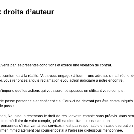
 droits d’auteur
verte par les présentes conditions et exerce une violation de contrat.
nformes à la réalité. Vous vous engagez à fournir une adresse e-mail réelle, don
vous renoncez à toute réclamation et/ou action judiciaire à notre encontre.
’importe quelles actions qui vous seront disposées en utilisant votre compte.
s) de passe personnels et confidentiels. Ceux-ci ne devront pas être communiqués 
 de passe.
tion, Nous nous réservons le droit de résilier votre compte sans préavis. Vous sere
r l’intermédiaire de votre compte, qu’elles soient frauduleuses ou non.
 personnes s’inscrivant à ses services, n’est pas responsable en cas d’usurpation
former immédiatement par courrier postal à l’adresse ci-dessous mentionnée.