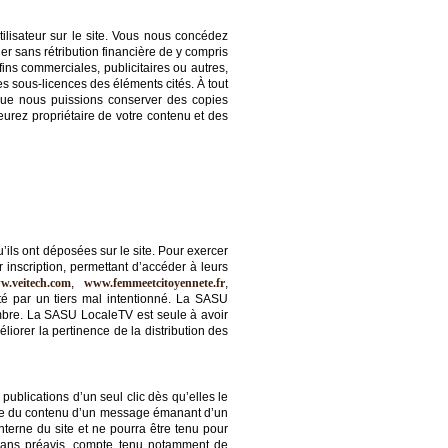
tilisateur sur le site. Vous nous concédez
er sans rétribution financière de y compris
s fins commerciales, publicitaires ou autres,
es sous-licences des éléments cités. À tout
que nous puissions conserver des copies
urez propriétaire de votre contenu et des
ils ont déposées sur le site. Pour exercer
 inscription, permettant d’accéder à leurs
w.veitech.com
,
www.femmeetcitoyennete.fr
,
té par un tiers mal intentionné. La SASU
mbre. La SASU LocaleTV est seule à avoir
orer la pertinence de la distribution des
publications d’un seul clic dès qu’elles le
ble du contenu d’un message émanant d’un
terne du site et ne pourra être tenu pour
s sans préavis, compte tenu notamment de