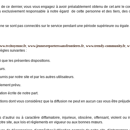
 de ce dernier, vous vous engagez à avoir préalablement obtenu de cet ami le c
rs exclusivement responsable à notre égard de cette personne et des tiers, de
ne se sont pas connectés sur le service pendant une période supérieure ou égale 
ww.tvcitoyenne.fr
,
www.jeunesreporterssansfrontieres.fr
,
www.trendy-community.fr
,
w
ègles suivantes :
si que les présentes dispositions.
urs.
rnis par notre site et par les autres utilisateurs.
alement prévu.
ion écrite de notre part.
ations dont vous considérez que la diffusion ne peut en aucun cas vous être préjudi
é
’autrui ou à caractère diffamatoire, injurieux, obscène, offensant, violent ou inc
otre site, aux lois et règlements en vigueur ou aux bonnes mœurs.