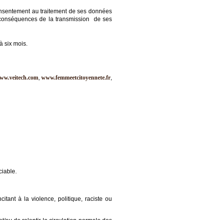
onsentement au traitement de ses données
s conséquences de la transmission de ses
à six mois.
ww.veitech.com
,
www.femmeetcitoyennete.fr
,
ciable.
itant à la violence, politique, raciste ou