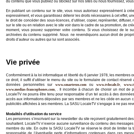
du contenu que vous publiez ou stockez sur nos sites ou nous fournissez, vous
En publiant un contenu sur le site, vous nous autorisez expressément à créer 
expressément, et vous garantissez détenir les droits nécessaires à cet effet, un
le droit de concéder des sous-licences, d’utiliser, copier, représenter, diffuser, 
sur le site ou en relation avec le site voir dans le cadre de sa promotion, de c
moment, vous pouvez supprimer votre contenu. Si vous choisissez de le su
archivées du contenu supprimé. Nous ne revendiquons aucun droit de propriété
droits d’auteur ou autres qui lui sont associés.
Vie privée
Conformément à la loi informatique et liberté du 6 janvier 1978, les membres o
ce droit, il suffit d’utiliser le menu du site ou le formulaire de contact rés
données personnelles sur
www.smartrezo.com
ou
www.tvlocale.fr
,
www.tv
www.medias-francophones.com
, . Il incombe à chacun de choisir un mot de p
LocaleTV ne pourra être tenu pour responsable d’un tel accès à des données
accès aux informations déposées par ses membres et ne les cède en aucun cas
publicités affichées à ses membres. La SASU LocaleTV s’engage à ne pas reve
Modalités d’utilisation du service
Les personnes s’inscrivant sur la newsletter du site reçoivent gratuitement des 
souhaitent. LocaleTV n’exerce aucune surveillance du contenu des messages 
membre du site. En outre la SASU LocaleTV se réserve le droit de limiter la 
responsable de l’éventuelle perte d’informations contenues dans ces messag