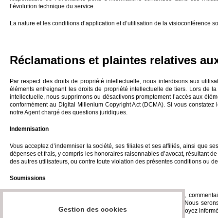
l’évolution technique du service.
La nature et les conditions d’application et d’utilisation de la visioconférence
Réclamations et plaintes relatives aux
Par respect des droits de propriété intellectuelle, nous interdisons aux utili
éléments enfreignant les droits de propriété intellectuelle de tiers. Lors de l
intellectuelle, nous supprimons ou désactivons promptement l’accès aux élément
conformément au Digital Millenium Copyright Act (DCMA). Si vous constatez le
notre Agent chargé des questions juridiques.
Indemnisation
Vous acceptez d’indemniser la société, ses filiales et ses affiliés, ainsi que s
dépenses et frais, y compris les honoraires raisonnables d’avocat, résultant de o
des autres utilisateurs, ou contre toute violation des présentes conditions ou de l
Soumissions
Vous reconnaissez et acceptez sans réserve que les questions, commentaire
informations confidentielles et nous soient cédés intégralement. Nous serons tit
Gestion des cookies
soumissions à toutes fins commerciales ou autres sans que vous soyez informé 