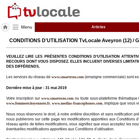
Menu
Articles
J'adhère
CONDITIONS D'UTILISATION TvLocale Aveyron (12) / 
à
Hulcoq
VEUILLEZ LIRE LES PRÉSENTES CONDITIONS D’UTILISATION ATTEN
ACCUEIL
RECOURS DONT VOUS DISPOSEZ. ELLES INCLUENT DIVERSES LIMITATI
Aveyron
DES DIFFÉRENDS.
(12)
Les services du réseau de
www.smartrezo.com
(enseigne commerciale) sont exp
TvLocale
Dernière mise à jour : 31 mai 2019
France
Votre inscription sur
www.smartrezo.com
ou toute sous-plateforme thématique 
Accueil
www.femmeetcitoyennete.fr
,
www.medias-francophones.com
, implique que vous vo
RUBRIQUES
Nous nous réservons le droit, à notre entière discrétion et sans notification pr
nous publierons sur cette page les modifications apportées aux Conditions d’ut
réseau après de telles modifications, vous signifiez que vous acceptez les nouve
Agenda
éventuelles modifications apportées aux Conditions d’utilisation.