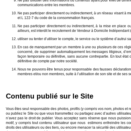
Ne pas diffuser des informations ou contenus ayant pour effet de diminue
communications entre les membres.
Ne pas participer directement ou indirectement, à un réseau visant à me
et L 122-7 du code de la consommation français.
Ne pas participer directement ou indirectement, à la mise en place 
ailleurs, est interdit le recrutement de Vendeur à Domicile Indépendant (
utiliser ou tenter d’utiliser le compte, le service ou le système d’autrui s
En cas de manquement par un membre à une ou plusieurs de ces règles, 
concerné, de supprimer automatiquement les messages litigieux, d’empê
façon temporaire ou définitive, sans aucune contrepartie. En tout ét
définitive de compte par notre société.
Nous ne pouvons être tenus pour responsable des fausses déclarations
membres et/ou non membres, suite à l’utilisation de son site et de ses s
Contenu publié sur le Site
Vous êtes seul responsable des photos, profils (y compris vos nom, photos et 
ou publiez le Site ou que vous transmettez ou partagez avec d’autres utilisateu
n’avez pas le droit de publier. Vous acceptez sans réserve que nous puissions,
motif, y compris tout contenu utilisateur que nous estimons enfreindre les co
droits des utilisateurs ou des tiers, ou encore menacer la sécurité des utilisate