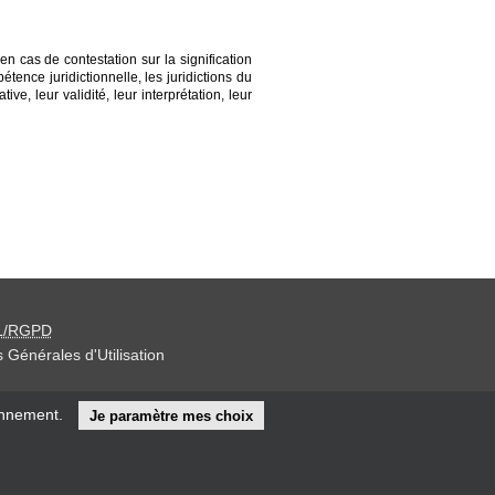
n cas de contestation sur la signification
ence juridictionnelle, les juridictions du
e, leur validité, leur interprétation, leur
L/RGPD
 Générales d'Utilisation
iteur »
onnement.
Je paramètre mes choix