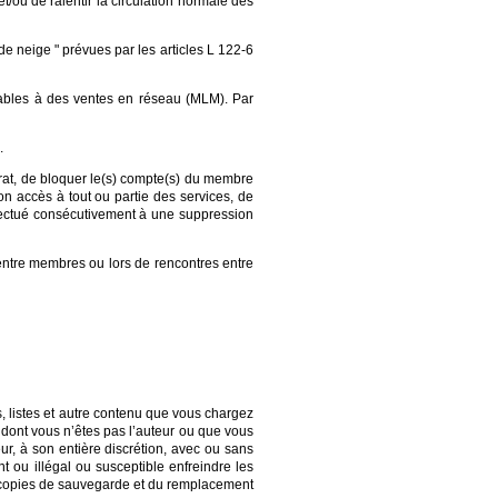
t/ou de ralentir la circulation normale des
e neige " prévues par les articles L 122-6
lables à des ventes en réseau (MLM). Par
.
rat, de bloquer le(s) compte(s) du membre
n accès à tout ou partie des services, de
ffectué consécutivement à une suppression
entre membres ou lors de rencontres entre
, listes et autre contenu que vous chargez
u dont vous n’êtes pas l’auteur ou que vous
ur, à son entière discrétion, avec ou sans
t ou illégal ou susceptible enfreindre les
n de copies de sauvegarde et du remplacement