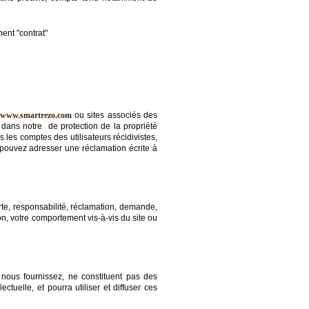
ent "contrat"
www.smartrezo.com
ou sites associés des
te dans notre de protection de la propriété
les comptes des utilisateurs récidivistes,
 pouvez adresser une réclamation écrite à
erte, responsabilité, réclamation, demande,
ion, votre comportement vis-à-vis du site ou
 nous fournissez, ne constituent pas des
ctuelle, et pourra utiliser et diffuser ces