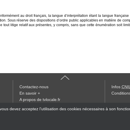
formément au droit français, la langue d’interprétation étant la langue française e
tion. Sous réserve des dispositions d’ordre public applicables en matière de compét
ut litige relatif aux présentes, y compris, sans que cette énumération soit limitativ
Contactez-nous
Infos
CNI
En savoir +
Conditions
A propos de tvlocale.fr
« accès éd
 vous devez acceptez l’utilisation des cookies nécessaires à son foncti
Devenir délégué
S'abonner à la Lettre d'information