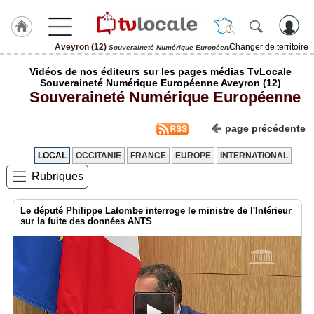
Aveyron (12)
Changer de territoire
Souveraineté Numérique Européenne
J'adhère
Vidéos de nos éditeurs sur les pages médias TvLocale
à
Souveraineté Numérique Européenne Aveyron (12)
Hulcoq
Souveraineté Numérique Européenne
ACCUEIL
Aveyron
page précédente
(12)
LOCAL
OCCITANIE
FRANCE
EUROPE
INTERNATIONAL
TvLocale
Rubriques
France
Accueil
Le député Philippe Latombe interroge le ministre de l'Intérieur
sur la fuite des données ANTS
RUBRIQUES
Agenda
Gazette