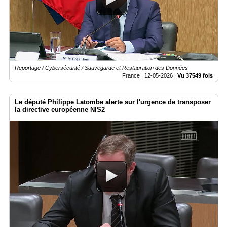
Vidéos
Médias
du
groupe
Blogs
Prémium
Reportage / Cybersécurité / Sauvegarde et Restauration des Données
France |
12-05-2026
|
Vu 37549 fois
Inscription
annuaire
pro
Le député Philippe Latombe alerte sur l'urgence de transposer
la directive européenne NIS2
Accès
éditeur