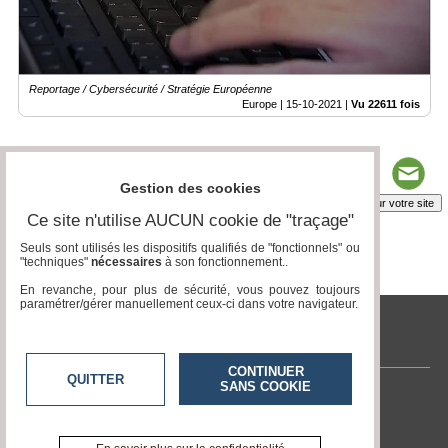
Reportage / Cybersécurité / Stratégie Européenne
Europe |
15-10-2021
|
Vu 22611 fois
Gestion des cookies
Insérez sur votre site
Ce site n'utilise AUCUN cookie de "traçage"
Seuls sont utilisés les dispositifs qualifiés de "fonctionnels" ou
"techniques"
nécessaires
à son fonctionnement..
Page 1 / 1
1
En revanche, pour plus de sécurité, vous pouvez toujours
paramétrer/gérer manuellement ceux-ci dans votre navigateur.
tvlocale.fr
CONTINUER
QUITTER
SANS COOKIE
Contactez-nous
En savoir +
A propos de tvlocale.fr