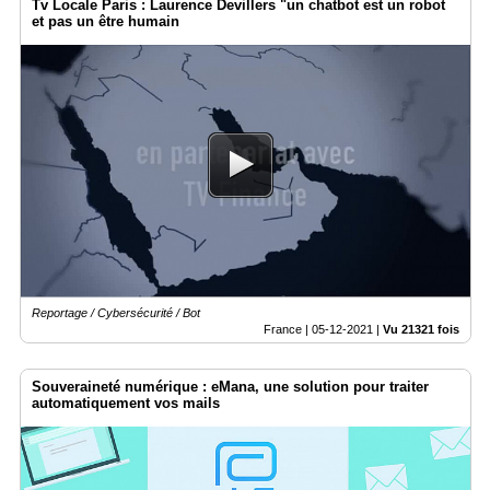
Tv Locale Paris : Laurence Devillers "un chatbot est un robot
et pas un être humain
Reportage / Cybersécurité / Bot
France |
05-12-2021
|
Vu 21321 fois
Souveraineté numérique : eMana, une solution pour traiter
automatiquement vos mails