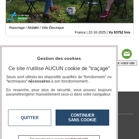
Reportage / Mobilité / Vélo Électrique
France |
22-10-2025
|
Vu 63752 fois
Gestion des cookies
Insérez sur votre site
Ce site n'utilise AUCUN cookie de "traçage"
Seuls sont utilisés les dispositifs qualifiés de "fonctionnels" ou
"techniques"
nécessaires
à son fonctionnement..
Page 1 / 2
1
2
En revanche, pour plus de sécurité, vous pouvez toujours
paramétrer/gérer manuellement ceux-ci dans votre navigateur.
tvlocale.fr
CONTINUER
QUITTER
SANS COOKIE
Contactez-nous
En savoir +
A propos de tvlocale.fr