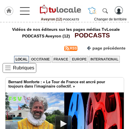
Aveyron (12)
Changer de territoire
PODCASTS
J'adhère
Vidéos de nos éditeurs sur les pages médias TvLocale
à
PODCASTS
Hulcoq
PODCASTS Aveyron (12)
ACCUEIL
page précédente
Aveyron
(12)
LOCAL
OCCITANIE
FRANCE
EUROPE
INTERNATIONAL
Rubriques
TvLocale
France
Bernard Monforte : « Le Tour de France est ancré pour
Accueil
toujours dans l'imaginaire collectif. »
RUBRIQUES
Agenda
Gazette