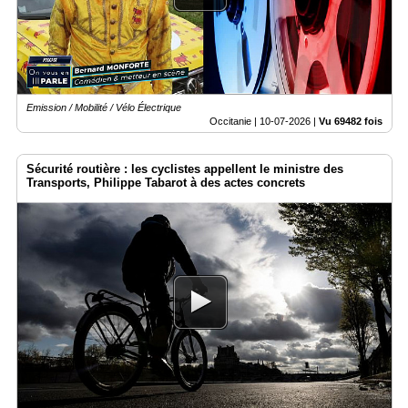
Vidéos
Médias
du
groupe
Emission / Mobilité / Vélo Électrique
Blogs
Prémium
Occitanie |
10-07-2026
|
Vu 69482 fois
Inscription
Sécurité routière : les cyclistes appellent le ministre des
annuaire
pro
Transports, Philippe Tabarot à des actes concrets
Accès
éditeur