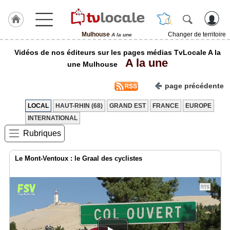
Mulhouse
Changer de territoire
A la une
J'adhère
Vidéos de nos éditeurs sur les pages médias TvLocale A la
à
A la une
Hulcoq
une Mulhouse
ACCUEIL
page précédente
Mulhouse
LOCAL
HAUT-RHIN (68)
GRAND EST
FRANCE
EUROPE
TvLocale
INTERNATIONAL
France
Rubriques
Accueil
Le Mont-Ventoux : le Graal des cyclistes
RUBRIQUES
Agenda
Gazette
Vidéos