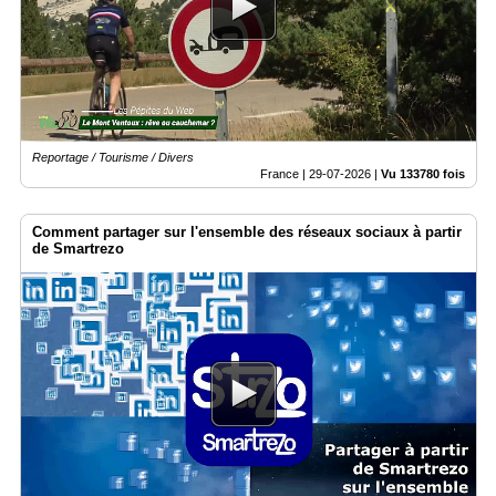
Médias
du
groupe
Blogs
Prémium
Reportage / Tourisme / Divers
Inscription
France |
29-07-2026
|
Vu 133780 fois
annuaire
pro
Comment partager sur l'ensemble des réseaux sociaux à partir
Accès
de Smartrezo
éditeur