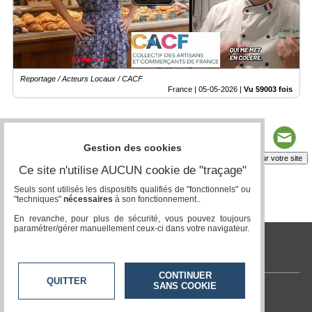
Reportage / Acteurs Locaux / CACF
France |
05-05-2026
|
Vu 59003 fois
Gestion des cookies
Insérez sur votre site
Ce site n'utilise AUCUN cookie de "traçage"
Seuls sont utilisés les dispositifs qualifiés de "fonctionnels" ou
"techniques"
nécessaires
à son fonctionnement..
Page 1 / 5
1
2
3
4
5
En revanche, pour plus de sécurité, vous pouvez toujours
paramétrer/gérer manuellement ceux-ci dans votre navigateur.
tvlocale.fr
CONTINUER
QUITTER
SANS COOKIE
Contactez-nous