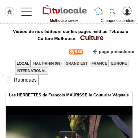
Mulhouse
Changer de territoire
Culture
J'adhère
Vidéos de nos éditeurs sur les pages médias TvLocale
à
Culture
Hulcoq
Culture Mulhouse
ACCUEIL
page précédente
Mulhouse
LOCAL
HAUT-RHIN (68)
GRAND EST
FRANCE
EUROPE
TvLocale
INTERNATIONAL
France
Rubriques
Accueil
Les HERBETTES de François MAURISSE le Couturier Végétale
RUBRIQUES
Agenda
Gazette
Vidéos