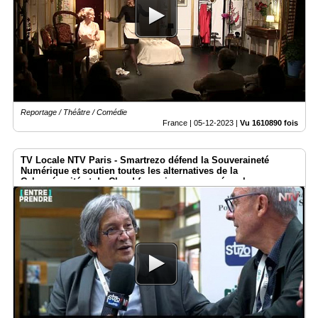
Reportage / Théâtre / Comédie
France |
05-12-2023
|
Vu 1610890 fois
TV Locale NTV Paris - Smartrezo défend la Souveraineté
Numérique et soutien toutes les alternatives de la
Cybersécurité et du Cloud françaises regroupées chez
Hexatrust