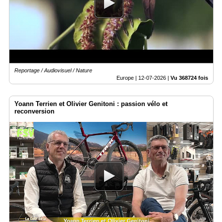
Médias
du
groupe
Blogs
Prémium
Reportage / Audiovisuel / Nature
Inscription
Europe |
12-07-2026
|
Vu 368724 fois
annuaire
pro
Yoann Terrien et Olivier Genitoni : passion vélo et
Accès
reconversion
éditeur