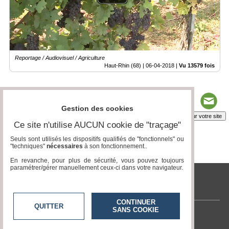
Reportage / Audiovisuel / Agriculture
Haut-Rhin (68) |
06-04-2018
|
Vu 13579 fois
Gestion des cookies
Insérez sur votre site
Ce site n'utilise AUCUN cookie de "traçage"
Seuls sont utilisés les dispositifs qualifiés de "fonctionnels" ou
"techniques"
nécessaires
à son fonctionnement..
Page 1 / 2
1
2
En revanche, pour plus de sécurité, vous pouvez toujours
paramétrer/gérer manuellement ceux-ci dans votre navigateur.
tvlocale.fr
CONTINUER
QUITTER
SANS COOKIE
Contactez-nous