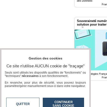
des Données
Fra
Vidéos
Médias
du
Souveraineté numér
groupe
solution pour trait
mails
Blogs
Prémium
Inscription
annuaire
pro
Gestion des cookies
Accès
éditeur
Ce site n'utilise AUCUN cookie de "traçage"
Seuls sont utilisés les dispositifs qualifiés de "fonctionnels" ou
NC / Technologies Françai
"techniques"
nécessaires
à son fonctionnement..
Fra
En revanche, pour plus de sécurité, vous pouvez toujours
paramétrer/gérer manuellement ceux-ci dans votre navigateur.
CONTINUER
QUITTER
SANS COOKIE