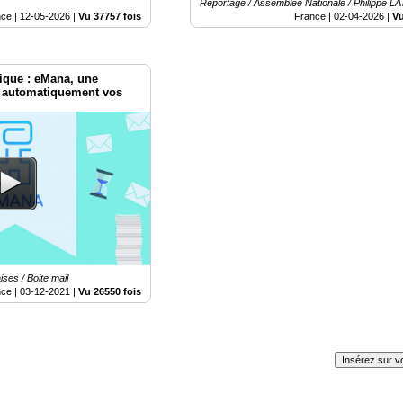
Reportage / Assemblée Nationale / Philippe 
nce |
12-05-2026
|
Vu 37757 fois
France |
02-04-2026
|
Vu
ique : eMana, une
er automatiquement vos
ses / Boite mail
nce |
03-12-2021
|
Vu 26550 fois
Insérez sur vo