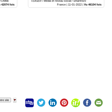
LATOMBE
TEASER / Média et réseau social / Smartrezo
 42074 fois
France |
11-01-2022
|
Vu 46104 fois
tre site