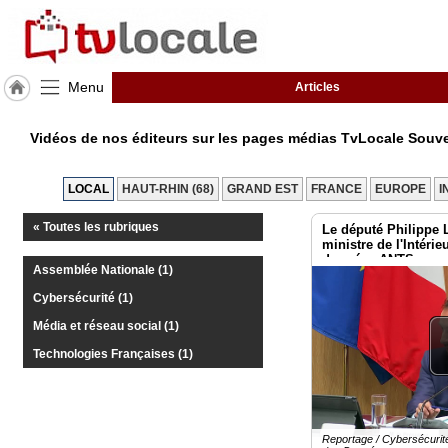
Menu
Articles
J'adhère
à
Vidéos de nos éditeurs sur les pages médias TvLocale Sou
Hulcoq
ACCUEIL
LOCAL
HAUT-RHIN (68)
GRAND EST
FRANCE
EUROPE
I
Mulhouse
« Toutes les rubriques
Le député Philippe 
ministre de l'Intérieu
TvLocale
données ANTS
France
Assemblée Nationale (1)
Cybersécurité (1)
Accueil
Média et réseau social (1)
RUBRIQUES
Technologies Françaises (1)
Agenda
Gazette
Reportage / Cybersécurit