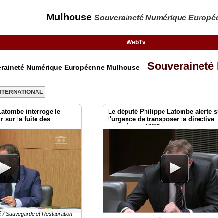
Mulhouse
Souveraineté Numérique Europé
WebTv
Souveraineté
veraineté Numérique Européenne Mulhouse
NTERNATIONAL
Latombe interroge le
Le député Philippe Latombe alerte s
r sur la fuite des
l'urgence de transposer la directive
européenne NIS2
é / Sauvegarde et Restauration