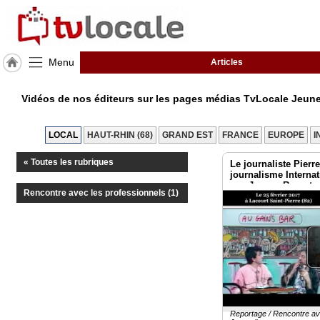
Menu
Articles
J'adhère
à
Vidéos de nos éditeurs sur les pages médias TvLocale Jeun
Hulcoq
ACCUEIL
LOCAL
HAUT-RHIN (68)
GRAND EST
FRANCE
EUROPE
I
Mulhouse
« Toutes les rubriques
Le journaliste Pierre
journalisme Interna
TvLocale
aux Jeunes Reporte
France
Rencontre avec les professionnels (1)
Accueil
RUBRIQUES
Agenda
Gazette
Reportage / Rencontre ave