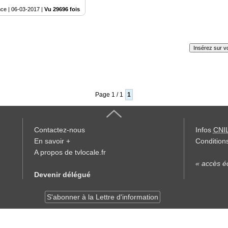
nce |
06-03-2017
|
Vu 29696 fois
Insérez sur vo
Page 1 / 1
1
Contactez-nous
Infos
CNI
En savoir +
Conditions
A propos de tvlocale.fr
« accès éd
Devenir délégué
S'abonner à la Lettre d'information