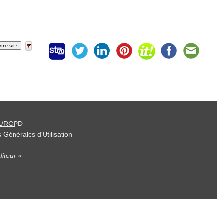
tre site
L/RGPD
 Générales d'Utilisation
iteur »