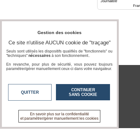
Journaliste
Fra
Vidéos
Médias
du
groupe
Gestion des cookies
Blogs
Ce site n'utilise AUCUN cookie de "traçage"
Prémium
Seuls sont utilisés les dispositifs qualifiés de "fonctionnels" ou
"techniques"
nécessaires
à son fonctionnement..
Inscription
annuaire
En revanche, pour plus de sécurité, vous pouvez toujours
pro
paramétrer/gérer manuellement ceux-ci dans votre navigateur.
Accès
tvlocale.fr
éditeur
CONTINUER
QUITTER
SANS COOKIE
En savoir plus sur la confidentialité
et paramétrer/gérer manuellement les cookies