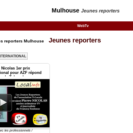
Mulhouse
Jeunes reporters
WebTv
Jeunes reporters
es reporters Mulhouse
NTERNATIONAL
 Nicolas 1er prix
tional pour AZF répond
rs de TvLocale
c les professionnels /