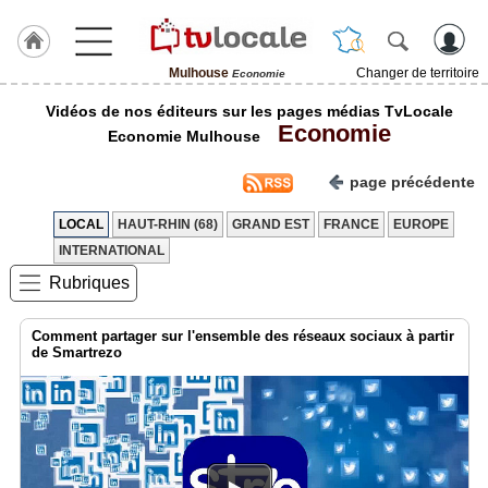
Mulhouse
Changer de territoire
Economie
J'adhère
Vidéos de nos éditeurs sur les pages médias TvLocale
à
Economie
Hulcoq
Economie Mulhouse
ACCUEIL
page précédente
Mulhouse
LOCAL
HAUT-RHIN (68)
GRAND EST
FRANCE
EUROPE
TvLocale
INTERNATIONAL
France
Rubriques
Accueil
Comment partager sur l'ensemble des réseaux sociaux à partir
RUBRIQUES
de Smartrezo
Agenda
Gazette
Vidéos