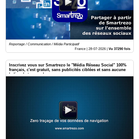
Médias
du
groupe
Blogs
Prémium
Reportage / Communication / Média Participatif
Inscription
France |
28-07-2026
|
Vu 37290 fois
annuaire
pro
Inscrivez vous sur Smartrezo le "Média Réseau Social" 100%
Accès
français, c'est gratuit, sans publicités ciblées et sans aucune
éditeur
balise de traçage !