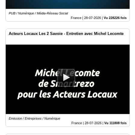
PUB / Numérique / Média-Réseau Social
France |
28-07-2026
|
Vu 228226 fois
Acteurs Locaux Les 2 Savoie - Entretien avec Michel Lecomte
Emission / Entreprises / Numérique
France |
28-07-2026
|
Vu 111808 fois