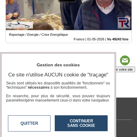
Reportage / Energie / Crise Energétique
France |
01-05-2026
|
Vu 49243 fois
Gestion des cookies
Insérez sur votre site
Ce site n'utilise AUCUN cookie de "traçage"
Seuls sont utilisés les dispositifs qualifiés de "fonctionnels" ou
"techniques"
nécessaires
à son fonctionnement..
Page 1 / 8
1
2
3
4
5
6
7
8
En revanche, pour plus de sécurité, vous pouvez toujours
paramétrer/gérer manuellement ceux-ci dans votre navigateur.
tvlocale.fr
CONTINUER
QUITTER
SANS COOKIE
Contactez-nous