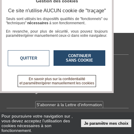
Gestion des cookies
Ce site n'utilise AUCUN cookie de "traçage"
Médias
du
Seuls sont utilisés les dispositifs qualifiés de "fonctionnels" ou
groupe
"techniques"
nécessaires
à son fonctionnement..
En revanche, pour plus de sécurité, vous pouvez toujours
Blogs
paramétrer/gérer manuellement ceux-ci dans votre navigateur.
Prémium
tvlocale.fr
Inscription
annuaire
pro
CONTINUER
QUITTER
SANS COOKIE
Contactez-nous
Accès
éditeur
En savoir +
A propos de tvlocale.fr
En savoir plus sur la confidentialité
et paramétrer/gérer manuellement les cookies
Devenir délégué
S'abonner à la Lettre d'information
Pour poursuivre votre navigation sur
,
Infos
CNIL/RGPD
vous devez acceptez l’utilisation des
Je paramètre mes choix
Conditions Générales d'Utilisation
cookies nécessaires à son
fonctionnement.