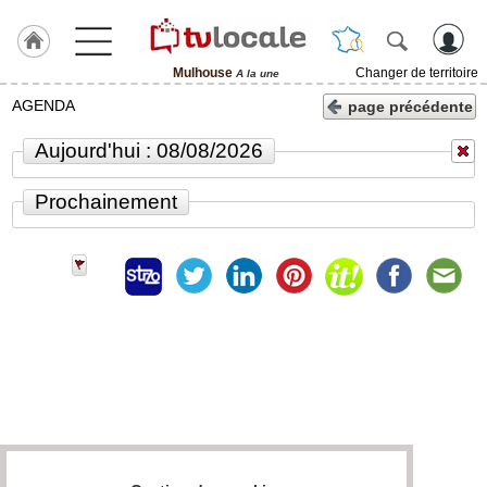
Mulhouse
Changer de territoire
A la une
J'adhère
AGENDA
page précédente
à
Hulcoq
Aujourd'hui : 08/08/2026
ACCUEIL
Mulhouse
Prochainement
TvLocale
France
Accueil
RUBRIQUES
Agenda
Gazette
Vidéos