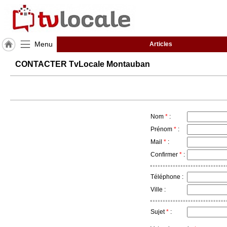
Menu
Articles
J'adhère
CONTACTER TvLocale Montauban
à
Hulcoq
ACCUEIL
Montauban
Nom
*
:
TvLocale
Prénom
*
:
France
Mail
*
:
Confirmer
*
:
Accueil
RUBRIQUES
Téléphone :
Ville :
Agenda
Sujet
*
:
Gazette