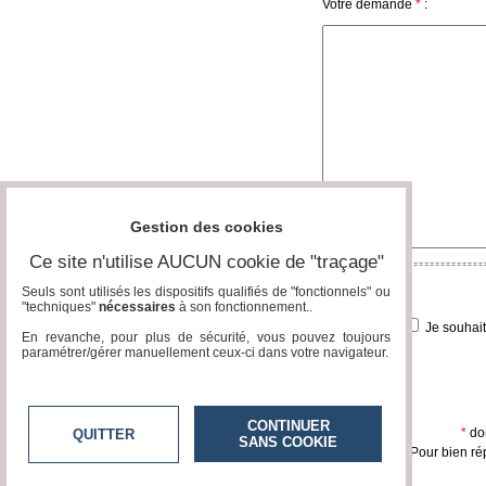
Votre demande
*
:
Vidéos
Médias
du
groupe
Blogs
Prémium
Inscription
annuaire
Gestion des cookies
pro
Ce site n'utilise AUCUN cookie de "traçage"
Accès
éditeur
Seuls sont utilisés les dispositifs qualifiés de "fonctionnels" ou
"techniques"
nécessaires
à son fonctionnement..
Je souhai
En revanche, pour plus de sécurité, vous pouvez toujours
paramétrer/gérer manuellement ceux-ci dans votre navigateur.
CONTINUER
*
don
QUITTER
SANS COOKIE
Pour bien ré