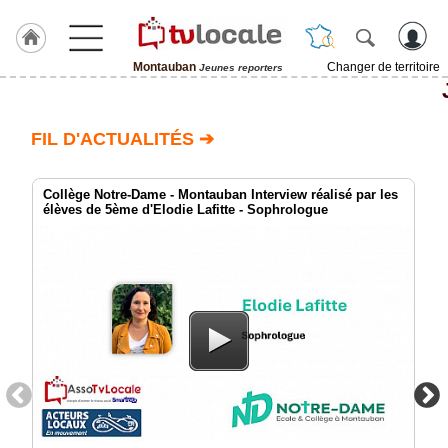
Montauban
Changer de territoire
Jeunes reporters
J'adhère
à
Hulcoq
FIL D'ACTUALITÉS ➔
ACCUEIL
Montauban
Collège Notre-Dame - Montauban Interview réalisé par les
élèves de 5ème d'Elodie Lafitte - Sophrologue
TvLocale
France
Accueil
RUBRIQUES
Agenda
Gazette
Vidéos