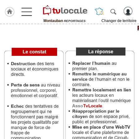
Montauban
Changer de territoire
REPORTAGES
J'adhère
à
Hulcoq
ACCUEIL
Montauban
TvLocale
France
Accueil
RUBRIQUES
Agenda
Gazette
Vidéos