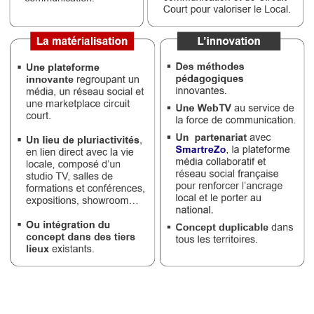
Médias
du
groupe
Blogs
Prémium
Inscription
annuaire
pro
Accès
éditeur