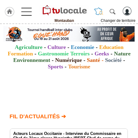
Montauban
Changer de territoire
J'adhère
à
Hulcoq
Agriculture
-
Culture
-
Economie
-
Education
ACCUEIL
Formation
-
Gastronomie Terroirs
-
Geeks
-
Nature
Montauban
Environnement
-
Numérique
-
Santé
-
Société
-
Sports
-
Tourisme
TvLocale
France
Accueil
RUBRIQUES
Agenda
FIL D'ACTUALITÉS ➔
Gazette
Acteurs Locaux Occitanie - Interview du Commissaire en
Vidéos