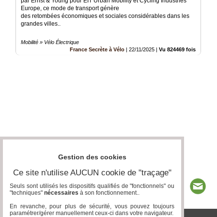
par Ernst & Young pour EIT Urban Mobility et Cycling Industries
Europe, ce mode de transport génère
des retombées économiques et sociales considérables dans les
grandes villes..
Mobilité » Vélo Électrique
France Secrète à Vélo
|
22/11/2025
|
Vu 824469 fois
Gestion des cookies
Ce site n'utilise AUCUN cookie de "traçage"
Seuls sont utilisés les dispositifs qualifiés de "fonctionnels" ou
"techniques"
nécessaires
à son fonctionnement..
En revanche, pour plus de sécurité, vous pouvez toujours
paramétrer/gérer manuellement ceux-ci dans votre navigateur.