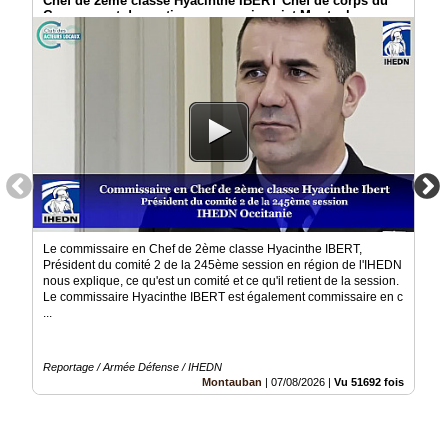
Chef de 2ème classe Hyacinthe IBERT Chef de corps du
Groupement de soutien au commissariat Montauban
Médias
du
groupe
Blogs
Prémium
Inscription
annuaire
pro
Accès
éditeur
Le commissaire en Chef de 2ème classe Hyacinthe IBERT,
Président du comité 2 de la 245ème session en région de l'IHEDN
nous explique, ce qu'est un comité et ce qu'il retient de la session.
Le commissaire Hyacinthe IBERT est également commissaire en c
...
Reportage / Armée Défense / IHEDN
Montauban
|
07/08/2026
|
Vu 51692 fois