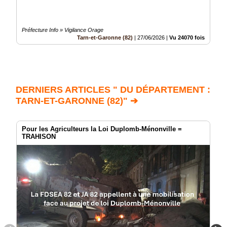
Préfecture Info » Vigilance Orage
Tarn-et-Garonne (82)
|
27/06/2026
|
Vu 24070 fois
DERNIERS ARTICLES " DU DÉPARTEMENT :
TARN-ET-GARONNE (82)" ➔
Pour les Agriculteurs la Loi Duplomb-Ménonville =
TRAHISON