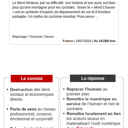
Le Mont Ventoux, par sa difficulté, son histoire et son aura, est bien
plus qu’une montagne pour les cyclistes. Gravir le « Mont Chauve
Médias
» est un symbole d’exploit, de dépassement de soi et d’émotion
du
partagée. Un mythe du cyclisme mondial. Pour preuv ...
groupe
Blogs
Prémium
Reportage / Tourisme / Divers
France
|
29/07/2026
|
Vu 141356 fois
Inscription
annuaire
pro
Accès
éditeur