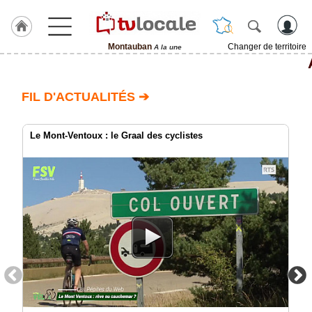
Montauban
Changer de territoire
A la une
J'adhère
à
Hulcoq
FIL D'ACTUALITÉS ➔
ACCUEIL
Montauban
Le Mont-Ventoux : le Graal des cyclistes
TvLocale
France
Accueil
RUBRIQUES
Agenda
Gazette
Vidéos