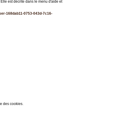
 Elle est décrite dans le menu d'aide et
liser-168dab11-0753-043d-7c16-
ée des cookies.