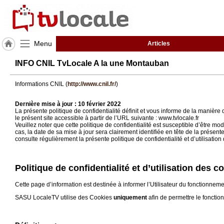
Menu
Articles
J'adhère
INFO CNIL TvLocale A la une Montauban
à
Hulcoq
Informations CNIL (
http://www.cnil.fr/
)
ACCUEIL
Montauban
Dernière mise à jour : 10 février 2022
La présente politique de confidentialité définit et vous informe de la manière
le présent site accessible à partir de l’URL suivante : www.tvlocale.fr
Veuillez noter que cette politique de confidentialité est susceptible d’être
TvLocale
cas, la date de sa mise à jour sera clairement identifiée en tête de la présent
France
consulte régulièrement la présente politique de confidentialité et d’utilisati
Accueil
Politique de confidentialité et d’utilisation des 
RUBRIQUES
Cette page d’information est destinée à informer l’Utilisateur du fonctionnem
SASU LocaleTV utilise des Cookies
uniquement
afin de permettre le fonctio
Agenda
Gazette