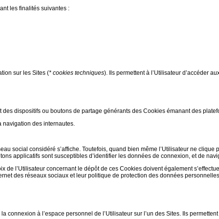
nt les finalités suivantes :
ion sur les Sites (
* cookies techniques
). Ils permettent à l’Utilisateur d’accéder au
nt des dispositifs ou boutons de partage générants des Cookies émanant des plate
a navigation des internautes.
éseau social considéré s’affiche. Toutefois, quand bien même l’Utilisateur ne clique 
tons applicatifs sont susceptibles d’identifier les données de connexion, et de navig
ix de l’Utilisateur concernant le dépôt de ces Cookies doivent également s’effectu
nternet des réseaux sociaux et leur politique de protection des données personnelles
 la connexion à l’espace personnel de l’Utilisateur sur l’un des Sites. Ils permetten