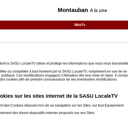
Montauban
A la une
WebTv
 dont la SASU LocaleTV utilise et protège les informations que vous nous transmette
 modifiée ou complétée à tout moment par la SASU LocaleTV, notamment en vue de se 
e politique. Ces modifications engagent l’Utilisateur dès leur mise en ligne. Il convi
on des cookies afin de prendre connaissance de ses éventuelles modifications.
cookies sur les sites internet de la SASU LocaleTV
ent des Cookies déposés lors de sa navigation sur les Sites, sur tout Equipement.
nnement des divers dispositifs internes proposés sur ses Sites.