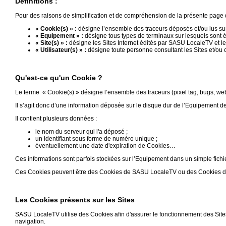
Définitions :
Vidéos
Pour des raisons de simplification et de compréhension de la présente page d’i
« Cookie(s) » :
désigne l’ensemble des traceurs déposés et/ou lus sur 
Médias
« Equipement » :
désigne tous types de terminaux sur lesquels sont é
du
« Site(s) » :
désigne les Sites Internet édités par SASU LocaleTV et le
groupe
« Utilisateur(s) » :
désigne toute personne consultant les Sites et/ou c
Blogs
Prémium
Qu'est-ce qu'un Cookie ?
Le terme « Cookie(s) » désigne l’ensemble des traceurs (pixel tag, bugs, webs
Inscription
annuaire
Il s’agit donc d’une information déposée sur le disque dur de l’Equipement de l’
pro
Il contient plusieurs données :
Accès
le nom du serveur qui l'a déposé ;
éditeur
un identifiant sous forme de numéro unique ;
éventuellement une date d'expiration de Cookies…
Ces informations sont parfois stockées sur l’Equipement dans un simple fichie
Ces Cookies peuvent être des Cookies de SASU LocaleTV ou des Cookies de p
Les Cookies présents sur les Sites
SASU LocaleTV utilise des Cookies afin d'assurer le fonctionnement des Sites
navigation.