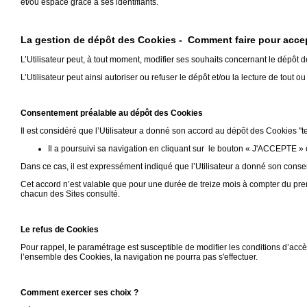
et/ou espace grâce à ses identifiants.
La gestion de dépôt des Cookies - Comment faire pour accep
L’Utilisateur peut, à tout moment, modifier ses souhaits concernant le dépôt 
L’Utilisateur peut ainsi autoriser ou refuser le dépôt et/ou la lecture de tout o
Consentement préalable au dépôt des Cookies
Il est considéré que l’Utilisateur a donné son accord au dépôt des Cookies "t
Il a poursuivi sa navigation en cliquant sur le bouton « J'ACCEPTE » 
Dans ce cas, il est expressément indiqué que l’Utilisateur a donné son conse
Cet accord n’est valable que pour une durée de treize mois à compter du pre
chacun des Sites consulté.
Le refus de Cookies
Pour rappel, le paramétrage est susceptible de modifier les conditions d’accè
l’ensemble des Cookies, la navigation ne pourra pas s'effectuer.
Comment exercer ses choix ?