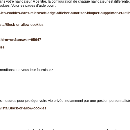
 votre navigateur. A ce titre, la configuration de chaque navigateur est différente.
okies. Voici les pages d’aide pour :
les-cookies-dans-microsoft-edge-afficher-autoriser-bloquer-supprimer-et-uti
sta/Block-or-allow-cookies
fr&hlrm=en&answer=95647
ies
formations que vous leur fournissez
es mesures pour protéger votre vie privée, notamment par une gestion personnalis
vista/Block-or-allow-cookies