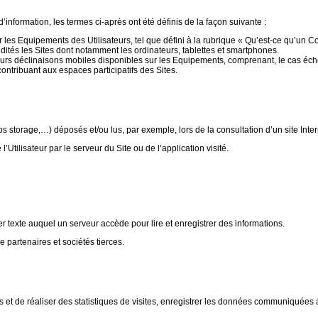
nformation, les termes ci-après ont été définis de la façon suivante :
les Equipements des Utilisateurs, tel que défini à la rubrique « Qu’est-ce qu’un Co
dités les Sites dont notamment les ordinateurs, tablettes et smartphones.
urs déclinaisons mobiles disponibles sur les Equipements, comprenant, le cas éché
ontribuant aux espaces participatifs des Sites.
 storage,…) déposés et/ou lus, par exemple, lors de la consultation d’un site Inter
Utilisateur par le serveur du Site ou de l’application visité.
r texte auquel un serveur accède pour lire et enregistrer des informations.
artenaires et sociétés tierces.
 et de réaliser des statistiques de visites, enregistrer les données communiquées 