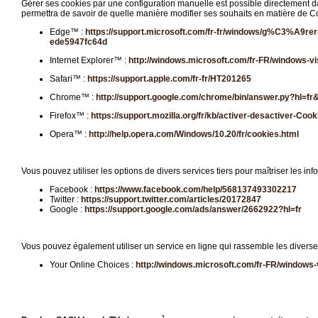
Gérer ses cookies par une configuration manuelle est possible directement dans
permettra de savoir de quelle manière modifier ses souhaits en matière de Co
Edge™ :
https://support.microsoft.com/fr-fr/windows/g%C3%A9rer-
ede5947fc64d
Internet Explorer™ :
http://windows.microsoft.com/fr-FR/windows-vi
Safari™ :
https://support.apple.com/fr-fr/HT201265
Chrome™ :
http://support.google.com/chrome/bin/answer.py?hl=
Firefox™ :
https://support.mozilla.org/fr/kb/activer-desactiver-Cook
Opera™ :
http://help.opera.com/Windows/10.20/fr/cookies.html
Vous pouvez utiliser les options de divers services tiers pour maîtriser les in
Facebook :
https://www.facebook.com/help/568137493302217
Twitter :
https://support.twitter.com/articles/20172847
Google :
https://support.google.com/ads/answer/2662922?hl=fr
Vous pouvez également utiliser un service en ligne qui rassemble les divers
Your Online Choices :
http://windows.microsoft.com/fr-FR/windows-