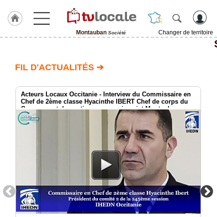
Montauban
Changer de territoire
Société
J'adhère
à
Hulcoq
FIL D'ACTUALITÉS ➔
ACCUEIL
Montauban
Acteurs Locaux Occitanie - Interview du Commissaire en
Chef de 2ème classe Hyacinthe IBERT Chef de corps du
Groupement de soutien au commissariat Montauban
TvLocale
France
Accueil
RUBRIQUES
Agenda
Gazette
Vidéos