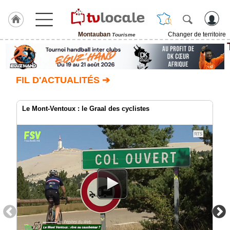
Montauban
Changer de territoire
Tourisme
J'adhère
à
Hulcoq
FIL D'ACTUALITÉS ➔
ACCUEIL
Montauban
Le Mont-Ventoux : le Graal des cyclistes
TvLocale
France
Accueil
RUBRIQUES
Agenda
Gazette
Vidéos