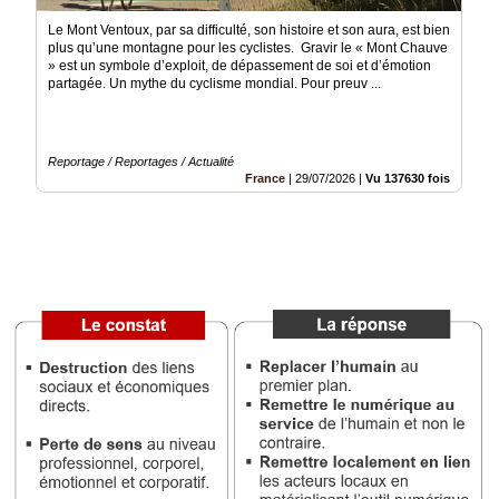
Le Mont Ventoux, par sa difficulté, son histoire et son aura, est bien
Médias
plus qu’une montagne pour les cyclistes. Gravir le « Mont Chauve
du
» est un symbole d’exploit, de dépassement de soi et d’émotion
groupe
partagée. Un mythe du cyclisme mondial. Pour preuv ...
Blogs
Prémium
Reportage / Reportages / Actualité
Inscription
France
|
29/07/2026
|
Vu 137630 fois
annuaire
pro
Accès
éditeur