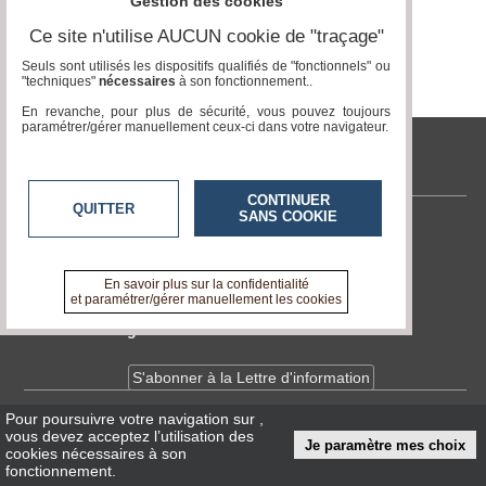
Gestion des cookies
Ce site n'utilise AUCUN cookie de "traçage"
Médias
Page 0 / 0
du
Seuls sont utilisés les dispositifs qualifiés de "fonctionnels" ou
groupe
"techniques"
nécessaires
à son fonctionnement..
En revanche, pour plus de sécurité, vous pouvez toujours
Blogs
paramétrer/gérer manuellement ceux-ci dans votre navigateur.
Prémium
tvlocale.fr
Inscription
annuaire
CONTINUER
pro
QUITTER
SANS COOKIE
Contactez-nous
Accès
En savoir +
éditeur
A propos de tvlocale.fr
En savoir plus sur la confidentialité
et paramétrer/gérer manuellement les cookies
Devenir délégué
S'abonner à la Lettre d'information
Pour poursuivre votre navigation sur
,
Infos
CNIL/RGPD
vous devez acceptez l’utilisation des
Je paramètre mes choix
Conditions Générales d'Utilisation
cookies nécessaires à son
fonctionnement.