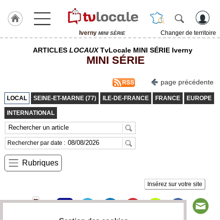
Iverny
Changer de territoire
MINI SÉRIE
J'adhère
ARTICLES
LOCAUX
TvLocale MINI SÉRIE Iverny
à
MINI SÉRIE
Hulcoq
ACCUEIL
page précédente
Iverny
LOCAL
SEINE-ET-MARNE (77)
ILE-DE-FRANCE
FRANCE
EUROPE
TvLocale
INTERNATIONAL
France
Accueil
Rechercher par date :
RUBRIQUES
Rubriques
Agenda
Insérez sur votre site
Gazette
Vidéos