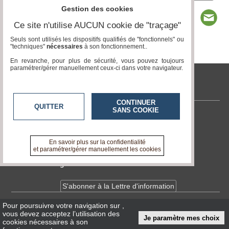
Gestion des cookies
Ce site n'utilise AUCUN cookie de "traçage"
Seuls sont utilisés les dispositifs qualifiés de "fonctionnels" ou
"techniques"
nécessaires
à son fonctionnement..
Page 1 / 1
1
En revanche, pour plus de sécurité, vous pouvez toujours
paramétrer/gérer manuellement ceux-ci dans votre navigateur.
tvlocale.fr
CONTINUER
QUITTER
SANS COOKIE
Contactez-nous
En savoir +
A propos de tvlocale.fr
En savoir plus sur la confidentialité
et paramétrer/gérer manuellement les cookies
Devenir délégué
S'abonner à la Lettre d'information
Pour poursuivre votre navigation sur
,
Infos
CNIL/RGPD
vous devez acceptez l’utilisation des
Je paramètre mes choix
Conditions Générales d'Utilisation
cookies nécessaires à son