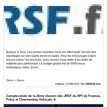
Médias
du
groupe
Blogs
Prémium
Inscription
annuaire
pro
Bonjour à Tous, Les jeunes reporters nous ont offert toute l'année des
Accès
reportages sur des sujets divers et variés. Pour les encourager à faire
éditeur
encore mieux l'an prochain, vous pouvez nous aider à les doter de
matériel plus performant. Le budget global est de 5000 euros
(mélangeur vidéo, écran..
Divers » Divers
France
|
21/08/2018
|
Vu 1565034 fois
Compte-rendu de la 2ème réunion des JRSF du RPI de Fresnes,
Précy et Charmentray #tvlocale_fr