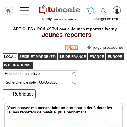
Iverny
Changer de territoire
Jeunes reporters
J'adhère
ARTICLES
LOCAUX
TvLocale Jeunes reporters Iverny
à
Jeunes reporters
Hulcoq
ACCUEIL
page précédente
Iverny
LOCAL
SEINE-ET-MARNE (77)
ILE-DE-FRANCE
FRANCE
EUROPE
TvLocale
INTERNATIONAL
France
Accueil
Rechercher par date :
RUBRIQUES
Rubriques
Agenda
Vous pouvez maintenant faire un don pour aider à doter les
jeunes reporters de matériel plus performant.
Gazette
Vidéos