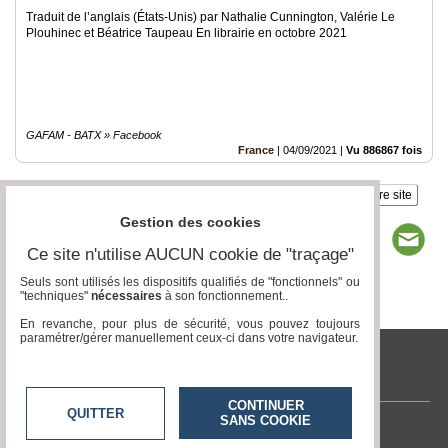
Traduit de l’anglais (États-Unis) par Nathalie Cunnington, Valérie Le
Plouhinec et Béatrice Taupeau En librairie en octobre 2021
GAFAM - BATX » Facebook
France
|
04/09/2021
|
Vu 886867 fois
Insérez sur votre site
Gestion des cookies
Ce site n'utilise AUCUN cookie de "traçage"
Seuls sont utilisés les dispositifs qualifiés de "fonctionnels" ou
"techniques"
nécessaires
à son fonctionnement..
Page 1 / 1
1
En revanche, pour plus de sécurité, vous pouvez toujours
paramétrer/gérer manuellement ceux-ci dans votre navigateur.
tvlocale.fr
CONTINUER
QUITTER
SANS COOKIE
Contactez-nous