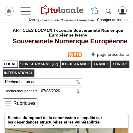
Iverny
Changer de territoire
Souveraineté Numérique Européenne
J'adhère
ARTICLES
LOCAUX
TvLocale Souveraineté Numérique
à
Européenne Iverny
Hulcoq
Souveraineté Numérique Européenne
ACCUEIL
Iverny
page précédente
LOCAL
SEINE-ET-MARNE (77)
ILE-DE-FRANCE
FRANCE
EUROPE
TvLocale
France
INTERNATIONAL
Accueil
Rechercher par date :
RUBRIQUES
Rubriques
Agenda
Remise du rapport de la commission d'enquête sur
Gazette
les dépendances structurelles et les vulnérabilités
systémiques dans le secteur du numérique et les risques pour
l’indépendance de la France
Vidéos