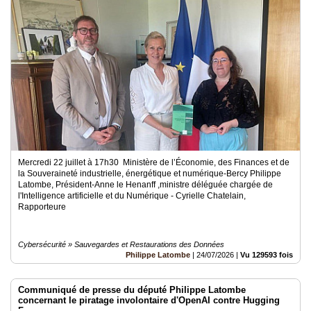
Médias
du
groupe
Blogs
Prémium
Inscription
annuaire
pro
Accès
Mercredi 22 juillet à 17h30 Ministère de l’Économie, des Finances et de
éditeur
la Souveraineté industrielle, énergétique et numérique-Bercy Philippe
Latombe, Président-Anne le Henanff ,ministre déléguée chargée de
l'Intelligence artificielle et du Numérique - Cyrielle Chatelain,
Rapporteure
Cybersécurité » Sauvegardes et Restaurations des Données
Philippe Latombe
|
24/07/2026
|
Vu 129593 fois
Communiqué de presse du député Philippe Latombe
concernant le piratage involontaire d'OpenAI contre Hugging
Face