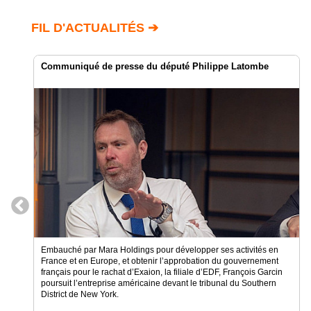
Vidéos
FIL D'ACTUALITÉS ➔
Médias
du
groupe
Communiqué de presse du député Philippe Latombe
Blogs
Prémium
Inscription
annuaire
pro
Accès
éditeur
Embauché par Mara Holdings pour développer ses activités en
France et en Europe, et obtenir l’approbation du gouvernement
français pour le rachat d’Exaion, la filiale d’EDF, François Garcin
poursuit l’entreprise américaine devant le tribunal du Southern
District de New York.