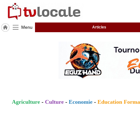
Menu
Articles
J'adhère
à
Hulcoq
ACCUEIL
Iverny
TvLocale
France
Accueil
Agriculture
-
Culture
-
Economie
-
Education Forma
RUBRIQUES
Agenda
Gazette