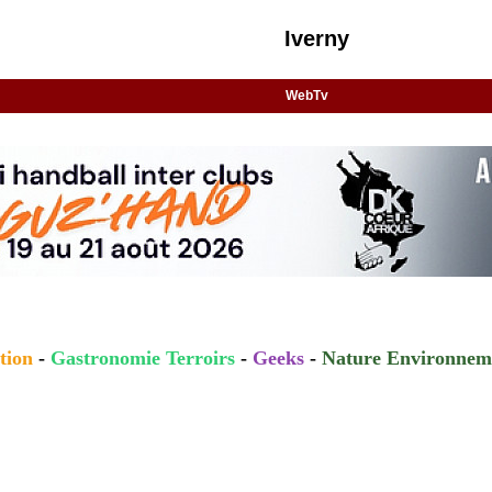
Iverny
WebTv
tion
-
Gastronomie Terroirs
-
Geeks
-
Nature Environnem