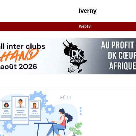
Iverny
WebTv