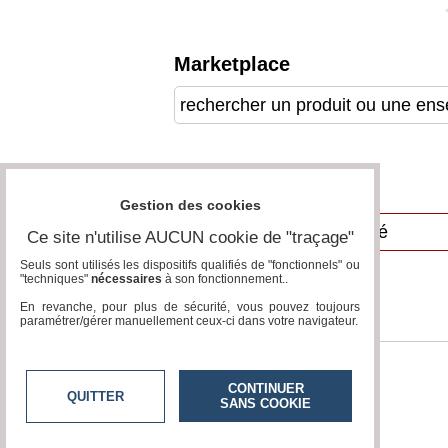
Vidéos
Marketplace
Médias
du
groupe
Blogs
Prémium
Inscription
Annuaire
annuaire
Gestion des cookies
pro
Ce site n'utilise AUCUN cookie de "traçage"
Accès
éditeur
Seuls sont utilisés les dispositifs qualifiés de "fonctionnels" ou
"techniques"
nécessaires
à son fonctionnement..
En revanche, pour plus de sécurité, vous pouvez toujours
paramétrer/gérer manuellement ceux-ci dans votre navigateur.
CONTINUER
QUITTER
SANS COOKIE