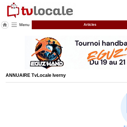
Menu
Articles
J'adhère
à
Hulcoq
ACCUEIL
Iverny
TvLocale
ANNUAIRE TvLocale Iverny
France
Accueil
RUBRIQUES
Agenda
Gazette