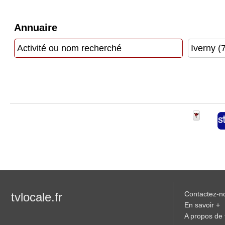
Vidéos
Annuaire
Médias
du
groupe
Blogs
Prémium
Inscription
annuaire
pro
Accès
éditeur
Contactez-n
tvlocale.fr
En savoir +
A propos de t