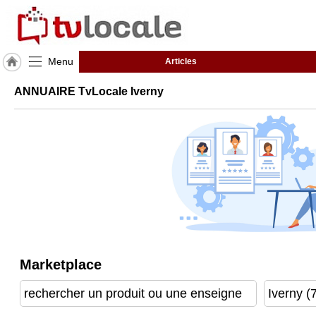
Menu
Articles
J'adhère
ANNUAIRE TvLocale Iverny
à
Hulcoq
ACCUEIL
Iverny
TvLocale
France
Accueil
RUBRIQUES
Marketplace
Agenda
Gazette