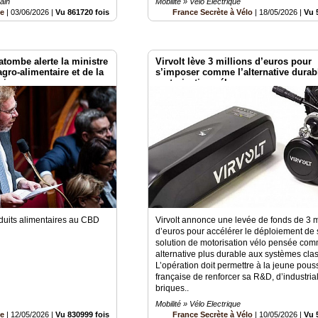
ain
Mobilité » Vélo Electrique
be
|
03/06/2026
|
Vu 861720 fois
France Secrète à Vélo
|
18/05/2026
|
Vu 
atombe alerte la ministre
Virvolt lève 3 millions d’euros pour
'agro-alimentaire et de la
s’imposer comme l’alternative durabl
aire
motorisation vélo
roduits alimentaires au CBD
Virvolt annonce une levée de fonds de 3 m
d’euros pour accélérer le déploiement de 
solution de motorisation vélo pensée co
alternative plus durable aux systèmes cla
L’opération doit permettre à la jeune pous
française de renforcer sa R&D, d’industria
briques..
Mobilité » Vélo Electrique
be
|
12/05/2026
|
Vu 830999 fois
France Secrète à Vélo
|
10/05/2026
|
Vu 