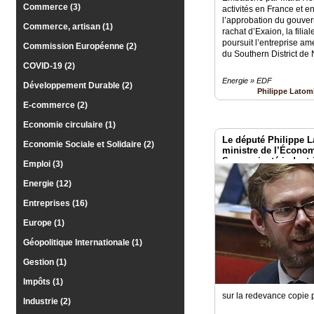
Commerce (3)
activités en France et e
Vidéos
l’approbation du gouver
Commerce, artisan (1)
rachat d’Exaion, la filia
poursuit l’entreprise am
Médias
Commission Européenne (2)
du Southern District de
du
groupe
COVID-19 (2)
Energie » EDF
Développement Durable (2)
Philippe Lato
Blogs
Prémium
E-commerce (2)
Economie circulaire (1)
Inscription
Le député Philippe L
annuaire
Economie Sociale et Solidaire (2)
pro
ministre de l’Économ
Souveraineté industri
Emploi (3)
numérique
Accès
Energie (12)
éditeur
Entreprises (16)
Europe (1)
Géopolitique Internationale (1)
Gestion (1)
Impôts (1)
sur la redevance copie 
Industrie (2)