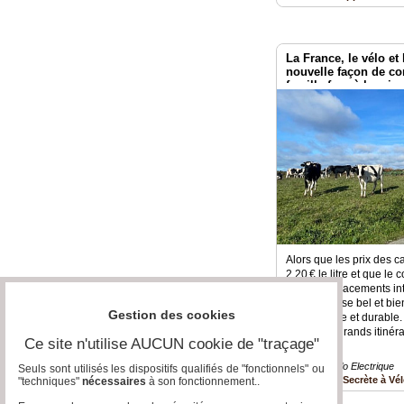
La France, le vélo et
nouvelle façon de co
famille face à la cris
Alors que les prix des 
2,20 € le litre et que le
sur les déplacements in
vélo s’impose bel et bi
Gestion des cookies
économique et durable. 
dotées de grands itinéra
Ce site n'utilise AUCUN cookie de "traçage"
Mobilité » Vélo Electrique
Seuls sont utilisés les dispositifs qualifiés de "fonctionnels" ou
France Secrète à Vé
"techniques"
nécessaires
à son fonctionnement..