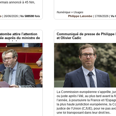
ormais annoncé à 45 Nm,
Numérique » Usages
lo
|
26/06/2026
|
Vu 588598 fois
Philippe Latombe
|
17/06/2026
|
Vu 
tombe attire l'attention
Communiqué de presse de Philippe
uée auprès du ministre de
et Olivier Cadic
ces et de la
elle, énergétique et
e l'intelligence
mérique
La Commission européenne s’apprête, jus
ou juste après l’été, au plus tard avant la f
l’année, à poursuivre la France et l’Espa
la plus haute juridiction européenne, la C
justice de l’Union (CJUE), pour ne pas av
une loi transposant dans leur droit les..