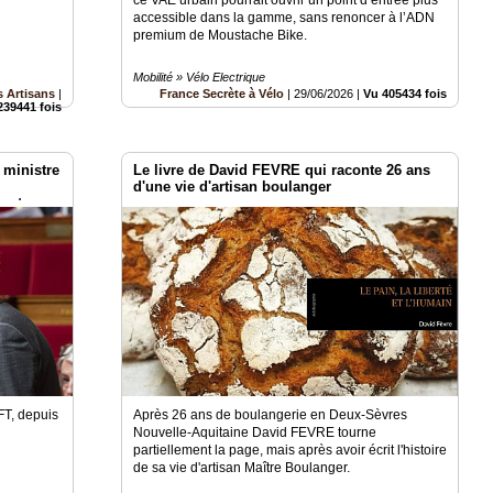
accessible dans la gamme, sans renoncer à l’ADN
premium de Moustache Bike.
Mobilité » Vélo Electrique
 Artisans
|
France Secrète à Vélo
|
29/06/2026
|
Vu 405434 fois
239441 fois
 ministre
Le livre de David FEVRE qui raconte 26 ans
d'une vie d'artisan boulanger
e et
FT, depuis
Après 26 ans de boulangerie en Deux-Sèvres
Nouvelle-Aquitaine David FEVRE tourne
partiellement la page, mais après avoir écrit l'histoire
de sa vie d'artisan Maître Boulanger.