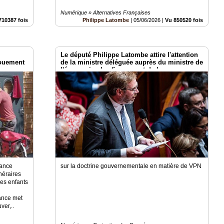
Numérique » Alternatives Françaises
710387 fois
Philippe Latombe
|
05/06/2026
|
Vu 850520 fois
Le député Philippe Latombe attire l'attention
gouement
de la ministre déléguée auprès du ministre de
l'économie, des finances et de la
souveraineté industrielle, énergétique et
numérique, chargée de l'intelligence
artificielle et du numérique
dance
sur la doctrine gouvernementale en matière de VPN
inéraires
des enfants
ance met
ver,..