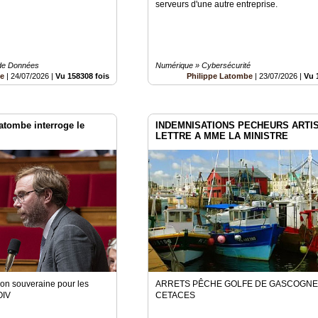
serveurs d'une autre entreprise.
de Données
Numérique » Cybersécurité
be
|
24/07/2026
|
Vu 158308 fois
Philippe Latombe
|
23/07/2026
|
Vu 
atombe interroge le
INDEMNISATIONS PECHEURS ARTIS
LETTRE A MME LA MINISTRE
ion souveraine pour les
ARRETS PÊCHE GOLFE DE GASCOGN
OIV
CETACES