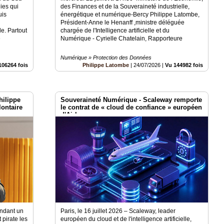
ies qui
des Finances et de la Souveraineté industrielle,
uis
énergétique et numérique-Bercy Philippe Latombe,
Président-Anne le Henanff ,ministre déléguée
e. Partout
chargée de l'Intelligence artificielle et du
e
Numérique - Cyrielle Chatelain, Rapporteure
Numérique » Protection des Données
106264 fois
Philippe Latombe
|
24/07/2026
|
Vu 144982 fois
ilippe
Souveraineté Numérique - Scaleway remporte
lontaire
le contrat de « cloud de confiance » européen
d'Airbus
endant un
Paris, le 16 juillet 2026 – Scaleway, leader
 pirate les
européen du cloud et de l'intelligence artificielle,