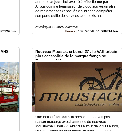
annonce aujourd'hui avoir été sélectionné par
Airbus comme fournisseur de cloud souverain afin
de renforcer ses capacités cloud et de compléter
son portefeuille de services cloud existant.
Numérique » Cloud Souverain
170329 fois
France
|
16/07/2026
|
Vu 280314 fois
ANS -
Nouveau Moustache Lundi 27 : le VAE urbain
plus accessible de la marque française
Moustache Bike
E
Une indiscrétion dans la presse ne pouvait pas
passer inaperçu avec l’annonce du nouveau
Moustache Lundi 27. Attendu autour de 2 400 euros,
ce VAE urbain pourrait ouvrir un point d’entrée plus