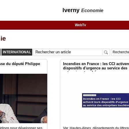
Iverny
Economie
WebTv
ie
INTERNATIONAL
Recherche
se du député Philippe
Incendies en France : les CCI activen
dispositifs d'urgence au service des
entreprises touchées
dings pour développer ses
Var, Hautes-Alpes, départements du littora