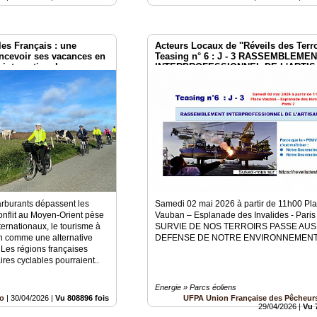
 les Français : une
Acteurs Locaux de ''Réveils des Terroi
ncevoir ses vacances en
Teasing n° 6 : J - 3 RASSEMBLEME
e internationale.
INTERPROFESSIONNEL DE L'ARTIS
2 mai à Paris Invalides
carburants dépassent les
Samedi 02 mai 2026 à partir de 11h00 Pl
 conflit au Moyen-Orient pèse
Vauban – Esplanade des Invalides - Paris
ternationaux, le tourisme à
SURVIE DE NOS TERROIRS PASSE AUSS
en comme une alternative
DEFENSE DE NOTRE ENVIRONNEMENT
Les régions françaises
ires cyclables pourraient..
Energie » Parcs éoliens
lo
|
30/04/2026
|
Vu 808896 fois
UFPA Union Française des Pêcheurs
29/04/2026
|
Vu 