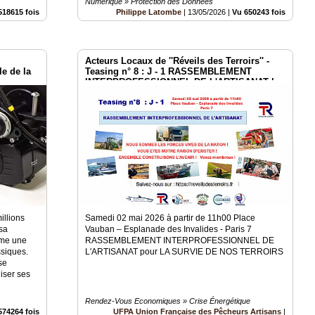
Numérique » Protection des Données
518615 fois
Philippe Latombe
|
13/05/2026
|
Vu 650243 fois
Acteurs Locaux de ''Réveils des Terroirs'' -
e de la
Teasing n° 8 : J - 1 RASSEMBLEMENT
INTERPROFESSIONNEL DE L'ARTISANAT le
2 mai à Paris Invalides
illions
Samedi 02 mai 2026 à partir de 11h00 Place
sa
Vauban – Esplanade des Invalides - Paris 7
mme une
RASSEMBLEMENT INTERPROFESSIONNEL DE
ssiques.
L'ARTISANAT pour LA SURVIE DE NOS TERROIRS
se
liser ses
Rendez-Vous Economiques » Crise Énergétique
574264 fois
UFPA Union Française des Pêcheurs Artisans
|