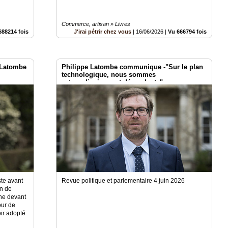
Commerce, artisan » Livres
688214 fois
J'irai pétrir chez vous
|
16/06/2026
|
Vu 666794 fois
 Latombe
Philippe Latombe communique -"Sur le plan
technologique, nous sommes
extraordinairement dépendants"
te avant
Revue politique et parlementaire 4 juin 2026
in de
gne devant
our de
oir adopté