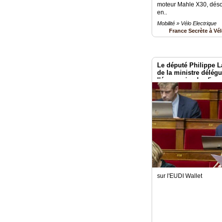
moteur Mahle X30, dés
en..
Mobilité » Vélo Electrique
France Secrète à Vé
Le député Philippe La
de la ministre délég
l'économie, des finan
souveraineté industri
numérique, chargée d
artificielle et du nu
sur l'EUDI Wallet