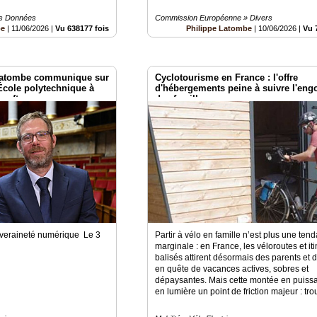
es Données
Commission Européenne » Divers
be
|
11/06/2026
|
Vu 638177 fois
Philippe Latombe
|
10/06/2026
|
Vu 
 Latombe communique sur
Cyclotourisme en France : l'offre
École polytechnique à
d'hébergements peine à suivre l'en
soft :
des familles
uveraineté numérique Le 3
Partir à vélo en famille n’est plus une ten
marginale : en France, les véloroutes et it
balisés attirent désormais des parents et 
en quête de vacances actives, sobres et
dépaysantes. Mais cette montée en puiss
en lumière un point de friction majeur : trou