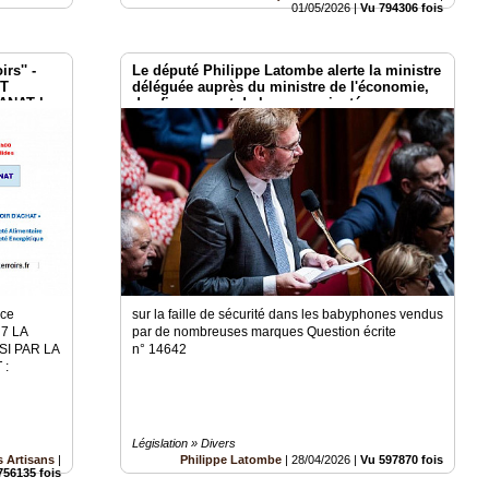
01/05/2026
|
Vu 794306 fois
rs'' -
Le député Philippe Latombe alerte la ministre
NT
déléguée auprès du ministre de l'économie,
ANAT le
des finances et de la souveraineté
industrielle, énergétique et numérique,
chargée de l'intelligence artificielle et du
numérique
ace
sur la faille de sécurité dans les babyphones vendus
 7 LA
par de nombreuses marques Question écrite
I PAR LA
n° 14642
 :
Législation » Divers
 Artisans
|
Philippe Latombe
|
28/04/2026
|
Vu 597870 fois
756135 fois