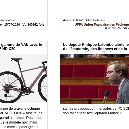
 numérique
Aides de l'Etat » Plan Cétacés
be
|
15/07/2026
|
Vu 340362 fois
UFPA Union Française des Pêcheurs
03/07/2026
|
Vu 
sa gamme de VAE avec le
Le député Philippe Latombe alerte le
F HD X30
de l'économie, des finances et de la
souveraineté industrielle, énergétiqu
numérique
amme de gravel électrique
sur les pratiques commerciales de PC SO
VL AF HD X30 « rose taupe
son rachat par Two Squared France II.
 gravel électrique Decathlon
ue le modèle noir, mais
ence avec le passage au