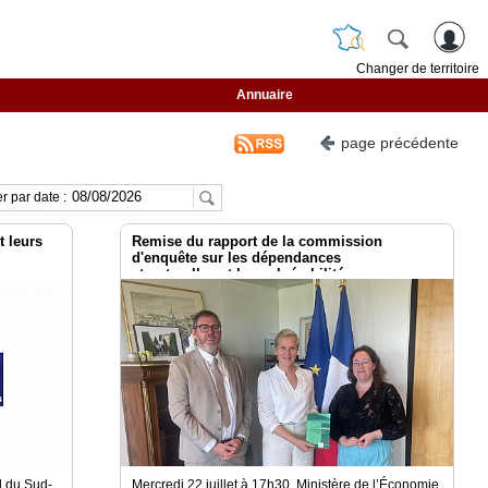
Changer de territoire
Annuaire
page précédente
r par date :
t leurs
Remise du rapport de la commission
d'enquête sur les dépendances
structurelles et les vulnérabilités
systémiques dans le secteur du numérique et
les risques pour l’indépendance de la France
l du Sud-
Mercredi 22 juillet à 17h30 Ministère de l’Économie,