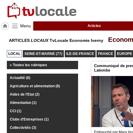
Menu
Articles
J'adhère
Econom
ARTICLES
LOCAUX
TvLocale Economie Iverny
à
Hulcoq
LOCAL
SEINE-ET-MARNE (77)
ILE-DE-FRANCE
FRANCE
EUROPE
ACCUEIL
Iverny
« Toutes les rubriques
Communiqué de pres
Latombe
TvLocale
Actualité (8)
France
Agriculture et alimentation (8)
Accueil
Aides de l'Etat (2)
RUBRIQUES
Alimentation (1)
CCI (1)
Agenda
Clubs d'Entreprises (1)
Collectivités (3)
Gazette
Embauché par Mara Hol