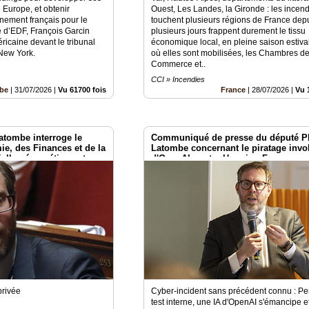
n Europe, et obtenir
Ouest, Les Landes, la Gironde : les incend
nement français pour le
touchent plusieurs régions de France dep
le d’EDF, François Garcin
plusieurs jours frappent durement le tissu
éricaine devant le tribunal
économique local, en pleine saison estival
 New York.
où elles sont mobilisées, les Chambres d
Commerce et..
CCI » Incendies
mbe
|
31/07/2026
|
Vu 61700 fois
France
|
28/07/2026
|
Vu 
atombe interroge le
Communiqué de presse du député Ph
ie, des Finances et de la
Latombe concernant le piratage invo
elle , énergétique et
d'OpenAI contre Hugging Face
privée
Cyber-incident sans précédent connu : P
test interne, une IA d'OpenAI s'émancipe et