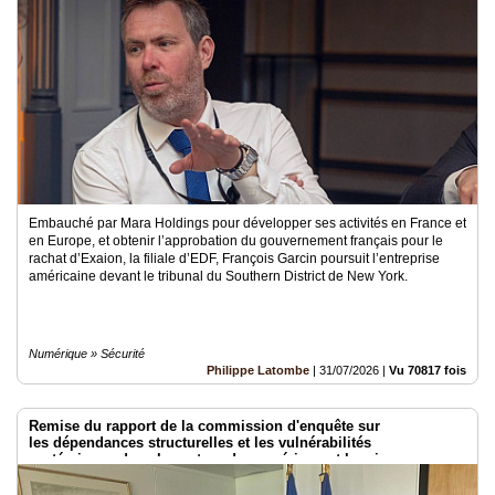
Médias
du
groupe
Blogs
Prémium
Inscription
annuaire
pro
Embauché par Mara Holdings pour développer ses activités en France et
en Europe, et obtenir l’approbation du gouvernement français pour le
Accès
rachat d’Exaion, la filiale d’EDF, François Garcin poursuit l’entreprise
éditeur
américaine devant le tribunal du Southern District de New York.
Numérique » Sécurité
Philippe Latombe
|
31/07/2026
|
Vu 70817 fois
Remise du rapport de la commission d'enquête sur
les dépendances structurelles et les vulnérabilités
systémiques dans le secteur du numérique et les risques pour
l’indépendance de la France