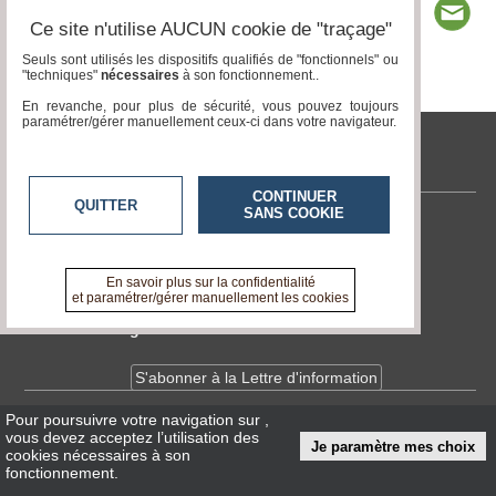
Ce site n'utilise AUCUN cookie de "traçage"
Seuls sont utilisés les dispositifs qualifiés de "fonctionnels" ou
"techniques"
nécessaires
à son fonctionnement..
Page 1 / 8
1
2
3
4
5
6
7
8
En revanche, pour plus de sécurité, vous pouvez toujours
paramétrer/gérer manuellement ceux-ci dans votre navigateur.
tvlocale.fr
CONTINUER
QUITTER
SANS COOKIE
Contactez-nous
En savoir +
A propos de tvlocale.fr
En savoir plus sur la confidentialité
et paramétrer/gérer manuellement les cookies
Devenir délégué
S'abonner à la Lettre d'information
Pour poursuivre votre navigation sur
,
Infos
CNIL/RGPD
vous devez acceptez l’utilisation des
Je paramètre mes choix
Conditions Générales d'Utilisation
cookies nécessaires à son
fonctionnement.