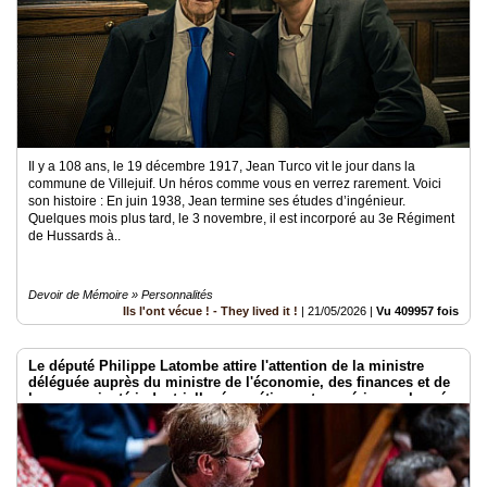
Il y a 108 ans, le 19 décembre 1917, Jean Turco vit le jour dans la
commune de Villejuif. Un héros comme vous en verrez rarement. Voici
son histoire : En juin 1938, Jean termine ses études d’ingénieur.
Quelques mois plus tard, le 3 novembre, il est incorporé au 3e Régiment
de Hussards à..
Devoir de Mémoire » Personnalités
Ils l'ont vécue ! - They lived it !
|
21/05/2026
|
Vu 409957 fois
Le député Philippe Latombe attire l'attention de la ministre
déléguée auprès du ministre de l'économie, des finances et de
la souveraineté industrielle, énergétique et numérique, chargée
de l'intelligence artificielle et du numérique