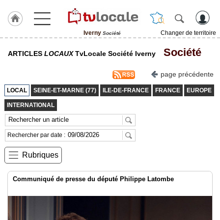
Iverny
Changer de territoire
Société
J'adhère
Société
ARTICLES
LOCAUX
TvLocale Société Iverny
à
Hulcoq
page précédente
ACCUEIL
Iverny
LOCAL
SEINE-ET-MARNE (77)
ILE-DE-FRANCE
FRANCE
EUROPE
INTERNATIONAL
TvLocale
France
Rechercher par date :
Accueil
Rubriques
RUBRIQUES
Communiqué de presse du député Philippe Latombe
Agenda
Gazette
Vidéos