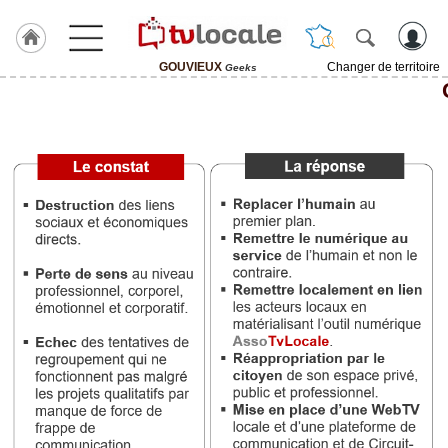
GOUVIEUX
Changer de territoire
Geeks
J'adhère
à
Hulcoq
ACCUEIL
GOUVIEUX
TvLocale
France
Accueil
RUBRIQUES
Agenda
Gazette
Vidéos