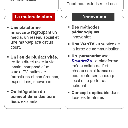
Médias
du
groupe
Blogs
Prémium
Inscription
annuaire
pro
Accès
éditeur