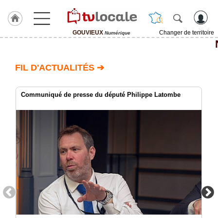
GOUVIEUX
Changer de territoire
Numérique
J'adhère
à
Hulcoq
FIL D'ACTUALITÉS ➔
ACCUEIL
GOUVIEUX
Communiqué de presse du député Philippe Latombe
TvLocale
France
Accueil
RUBRIQUES
Agenda
Gazette
Vidéos