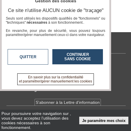
Gestion des cookies
Ce site n'utilise AUCUN cookie de "traçage"
Médias
du
Seuls sont utilisés les dispositifs qualifiés de "fonctionnels" ou
groupe
"techniques"
nécessaires
à son fonctionnement..
En revanche, pour plus de sécurité, vous pouvez toujours
Blogs
paramétrer/gérer manuellement ceux-ci dans votre navigateur.
Prémium
tvlocale.fr
Inscription
annuaire
pro
CONTINUER
QUITTER
SANS COOKIE
Contactez-nous
Accès
éditeur
En savoir +
A propos de tvlocale.fr
En savoir plus sur la confidentialité
et paramétrer/gérer manuellement les cookies
Devenir délégué
S'abonner à la Lettre d'information
Pour poursuivre votre navigation sur
,
Infos
CNIL/RGPD
vous devez acceptez l’utilisation des
Je paramètre mes choix
Conditions Générales d'Utilisation
cookies nécessaires à son
fonctionnement.