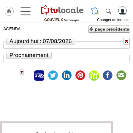
GOUVIEUX
Changer de territoire
Numérique
J'adhère
AGENDA
page précédente
à
Hulcoq
Aujourd'hui : 07/08/2026
ACCUEIL
GOUVIEUX
Prochainement
TvLocale
France
Accueil
RUBRIQUES
Agenda
Gazette
Vidéos