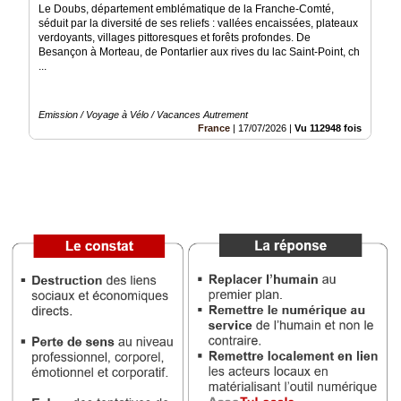
Le Doubs, département emblématique de la Franche-Comté,
séduit par la diversité de ses reliefs : vallées encaissées, plateaux
Médias
verdoyants, villages pittoresques et forêts profondes. De
du
Besançon à Morteau, de Pontarlier aux rives du lac Saint-Point, ch
groupe
...
Blogs
Prémium
Emission / Voyage à Vélo / Vacances Autrement
France
|
17/07/2026
|
Vu 112948 fois
Inscription
annuaire
pro
Accès
éditeur