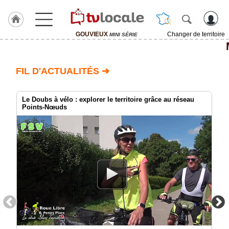
GOUVIEUX
Changer de territoire
MINI SÉRIE
J'adhère
à
Hulcoq
FIL D'ACTUALITÉS ➔
ACCUEIL
GOUVIEUX
Le Doubs à vélo : explorer le territoire grâce au réseau
Points-Nœuds
TvLocale
France
Accueil
RUBRIQUES
Agenda
Gazette
Vidéos