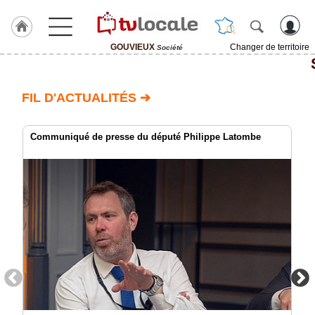
GOUVIEUX
Changer de territoire
Société
J'adhère
à
Hulcoq
FIL D'ACTUALITÉS ➔
ACCUEIL
GOUVIEUX
Communiqué de presse du député Philippe Latombe
TvLocale
France
Accueil
RUBRIQUES
Agenda
Gazette
Vidéos