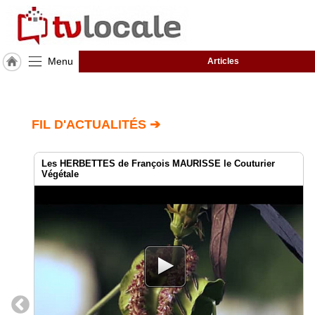
Menu
Articles
J'adhère
à
Hulcoq
FIL D'ACTUALITÉS ➔
ACCUEIL
GOUVIEUX
Les HERBETTES de François MAURISSE le Couturier
Végétale
TvLocale
France
Accueil
RUBRIQUES
Agenda
Gazette