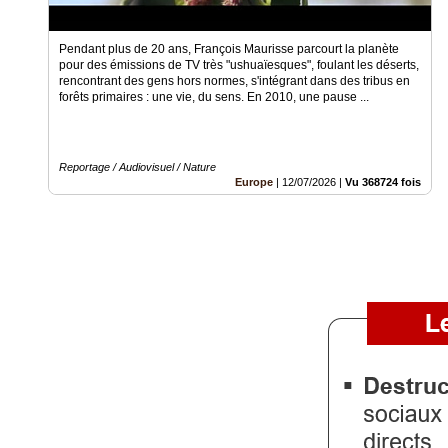
Vidéos
Pendant plus de 20 ans, François Maurisse parcourt la planète
Médias
pour des émissions de TV très "ushuaïesques", foulant les déserts,
du
rencontrant des gens hors normes, s'intégrant dans des tribus en
groupe
forêts primaires : une vie, du sens. En 2010, une pause ...
Blogs
Prémium
Reportage / Audiovisuel / Nature
Europe
|
12/07/2026
|
Vu 368724 fois
Inscription
annuaire
pro
Accès
éditeur