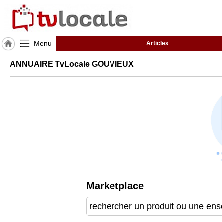
Menu
Articles
J'adhère
ANNUAIRE TvLocale GOUVIEUX
à
Hulcoq
ACCUEIL
GOUVIEUX
TvLocale
France
Accueil
RUBRIQUES
Marketplace
Agenda
Gazette