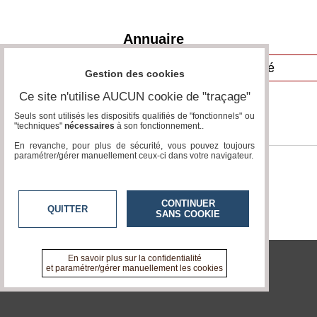
Vidéos
Annuaire
Médias
du
groupe
Gestion des cookies
Blogs
Ce site n'utilise AUCUN cookie de "traçage"
Prémium
Seuls sont utilisés les dispositifs qualifiés de "fonctionnels" ou
"techniques"
nécessaires
à son fonctionnement..
Inscription
annuaire
En revanche, pour plus de sécurité, vous pouvez toujours
pro
paramétrer/gérer manuellement ceux-ci dans votre navigateur.
Accès
éditeur
CONTINUER
QUITTER
SANS COOKIE
En savoir plus sur la confidentialité
et paramétrer/gérer manuellement les cookies
tvlocale.fr