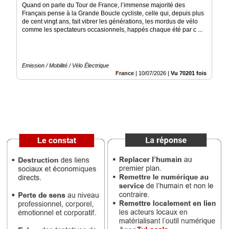
Quand on parle du Tour de France, l’immense majorité des
Français pense à la Grande Boucle cycliste, celle qui, depuis plus
Médias
de cent vingt ans, fait vibrer les générations, les mordus de vélo
du
comme les spectateurs occasionnels, happés chaque été par c ...
groupe
Blogs
Prémium
Emission / Mobilité / Vélo Électrique
France
|
10/07/2026
|
Vu 70201 fois
Inscription
annuaire
pro
Accès
éditeur