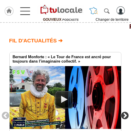
GOUVIEUX
Changer de territoire
PODCASTS
J'adhère
à
Hulcoq
FIL D'ACTUALITÉS ➔
ACCUEIL
GOUVIEUX
Bernard Monforte : « Le Tour de France est ancré pour
toujours dans l'imaginaire collectif. »
TvLocale
France
Accueil
RUBRIQUES
Agenda
Gazette
Vidéos