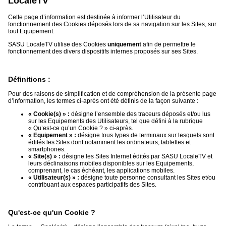
LocaleTV
Cette page d’information est destinée à informer l’Utilisateur du
Médias
fonctionnement des Cookies déposés lors de sa navigation sur les Sites, sur
du
tout Equipement.
groupe
SASU LocaleTV utilise des Cookies
uniquement
afin de permettre le
fonctionnement des divers dispositifs internes proposés sur ses Sites.
Blogs
Prémium
Définitions :
Inscription
annuaire
pro
Pour des raisons de simplification et de compréhension de la présente page
d’information, les termes ci-après ont été définis de la façon suivante :
Accès
« Cookie(s) » :
désigne l’ensemble des traceurs déposés et/ou lus
éditeur
sur les Equipements des Utilisateurs, tel que défini à la rubrique
« Qu’est-ce qu’un Cookie ? » ci-après.
« Equipement » :
désigne tous types de terminaux sur lesquels sont
édités les Sites dont notamment les ordinateurs, tablettes et
smartphones.
« Site(s) » :
désigne les Sites Internet édités par SASU LocaleTV et
leurs déclinaisons mobiles disponibles sur les Equipements,
comprenant, le cas échéant, les applications mobiles.
« Utilisateur(s) » :
désigne toute personne consultant les Sites et/ou
contribuant aux espaces participatifs des Sites.
Qu'est-ce qu'un Cookie ?