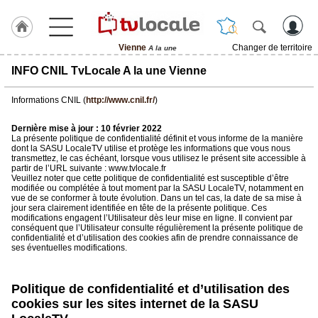
Vienne
Changer de territoire
A la une
J'adhère
INFO CNIL TvLocale A la une Vienne
à
Hulcoq
Informations CNIL (
http://www.cnil.fr/
)
ACCUEIL
Vienne
Dernière mise à jour : 10 février 2022
La présente politique de confidentialité définit et vous informe de la manière
dont la SASU LocaleTV utilise et protège les informations que vous nous
transmettez, le cas échéant, lorsque vous utilisez le présent site accessible à
TvLocale
partir de l’URL suivante : www.tvlocale.fr
France
Veuillez noter que cette politique de confidentialité est susceptible d’être
modifiée ou complétée à tout moment par la SASU LocaleTV, notamment en
vue de se conformer à toute évolution. Dans un tel cas, la date de sa mise à
Accueil
jour sera clairement identifiée en tête de la présente politique. Ces
modifications engagent l’Utilisateur dès leur mise en ligne. Il convient par
RUBRIQUES
conséquent que l’Utilisateur consulte régulièrement la présente politique de
confidentialité et d’utilisation des cookies afin de prendre connaissance de
ses éventuelles modifications.
Agenda
Politique de confidentialité et d’utilisation des
Gazette
cookies sur les sites internet de la SASU
Vidéos