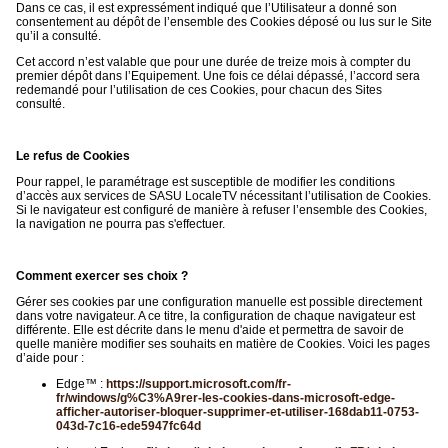
Dans ce cas, il est expressément indiqué que l’Utilisateur a donné son
consentement au dépôt de l’ensemble des Cookies déposé ou lus sur le Site
qu’il a consulté.
Cet accord n’est valable que pour une durée de treize mois à compter du
premier dépôt dans l’Equipement. Une fois ce délai dépassé, l’accord sera
redemandé pour l’utilisation de ces Cookies, pour chacun des Sites
consulté.
Le refus de Cookies
Pour rappel, le paramétrage est susceptible de modifier les conditions
d’accès aux services de SASU LocaleTV nécessitant l’utilisation de Cookies.
Si le navigateur est configuré de manière à refuser l’ensemble des Cookies,
la navigation ne pourra pas s'effectuer.
Comment exercer ses choix ?
Gérer ses cookies par une configuration manuelle est possible directement
dans votre navigateur. A ce titre, la configuration de chaque navigateur est
différente. Elle est décrite dans le menu d'aide et permettra de savoir de
quelle manière modifier ses souhaits en matière de Cookies. Voici les pages
d’aide pour :
Edge™ :
https://support.microsoft.com/fr-
fr/windows/g%C3%A9rer-les-cookies-dans-microsoft-edge-
afficher-autoriser-bloquer-supprimer-et-utiliser-168dab11-0753-
043d-7c16-ede5947fc64d