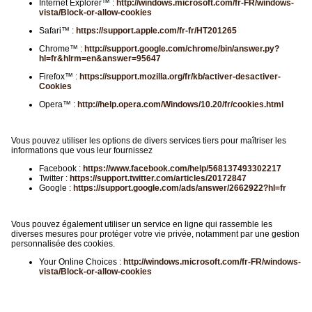
Internet Explorer™ :
http://windows.microsoft.com/fr-FR/windows-
vista/Block-or-allow-cookies
Safari™ :
https://support.apple.com/fr-fr/HT201265
Chrome™ :
http://support.google.com/chrome/bin/answer.py?
hl=fr&hlrm=en&answer=95647
Firefox™ :
https://support.mozilla.org/fr/kb/activer-desactiver-
Cookies
Opera™ :
http://help.opera.com/Windows/10.20/fr/cookies.html
Vous pouvez utiliser les options de divers services tiers pour maîtriser les
informations que vous leur fournissez
Facebook :
https://www.facebook.com/help/568137493302217
Twitter :
https://support.twitter.com/articles/20172847
Google :
https://support.google.com/ads/answer/2662922?hl=fr
Vous pouvez également utiliser un service en ligne qui rassemble les
diverses mesures pour protéger votre vie privée, notamment par une gestion
personnalisée des cookies.
Your Online Choices :
http://windows.microsoft.com/fr-FR/windows-
vista/Block-or-allow-cookies