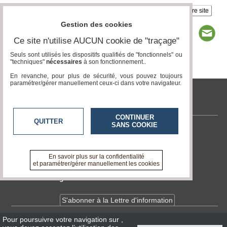
Insérez sur votre site
Gestion des cookies
Ce site n'utilise AUCUN cookie de "traçage"
Seuls sont utilisés les dispositifs qualifiés de "fonctionnels" ou
"techniques"
nécessaires
à son fonctionnement..
Page 1 / 2
1
2
En revanche, pour plus de sécurité, vous pouvez toujours
paramétrer/gérer manuellement ceux-ci dans votre navigateur.
tvlocale.fr
CONTINUER
QUITTER
SANS COOKIE
Contactez-nous
En savoir +
A propos de tvlocale.fr
En savoir plus sur la confidentialité
et paramétrer/gérer manuellement les cookies
Devenir délégué
S'abonner à la Lettre d'information
Pour poursuivre votre navigation sur
,
Infos
CNIL/RGPD