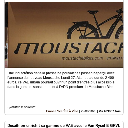
Médias
du
groupe
Blogs
Prémium
Inscription
annuaire
pro
Accès
éditeur
Une indiscrétion dans la presse ne pouvait pas passer inaperçu avec
l’annonce du nouveau Moustache Lundi 27. Attendu autour de 2 400
euros, ce VAE urbain pourrait ouvrir un point d’entrée plus accessible
dans la gamme, sans renoncer à l’ADN premium de Moustache Bike.
Cyclisme » Actualité
France Secrète à Vélo
|
29/06/2026
|
Vu 403007 fois
Décathlon enrichit sa gamme de VAE avec le Van Rysel E-GRVL