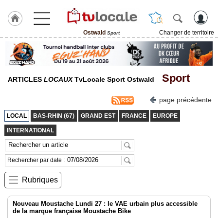
Ostwald
Changer de territoire
Sport
J'adhère
à
Hulcoq
Sport
ACCUEIL
ARTICLES
LOCAUX
TvLocale Sport Ostwald
Ostwald
page précédente
TvLocale
LOCAL
BAS-RHIN (67)
GRAND EST
FRANCE
EUROPE
France
INTERNATIONAL
Accueil
RUBRIQUES
Rechercher par date :
Rubriques
Agenda
Gazette
Nouveau Moustache Lundi 27 : le VAE urbain plus accessible
de la marque française Moustache Bike
Vidéos