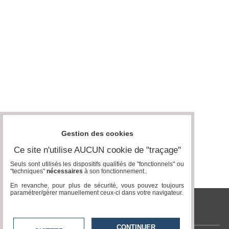
Médias
du
groupe
Blogs
Prémium
Inscription
annuaire
pro
Accès
éditeur
Gestion des cookies
Ce site n'utilise AUCUN cookie de "traçage"
Seuls sont utilisés les dispositifs qualifiés de "fonctionnels" ou
"techniques"
nécessaires
à son fonctionnement..
En revanche, pour plus de sécurité, vous pouvez toujours
paramétrer/gérer manuellement ceux-ci dans votre navigateur.
tvlocale.fr
CONTINUER