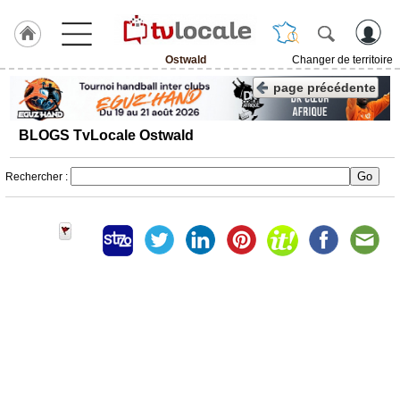
Ostwald
Changer de territoire
J'adhère
page précédente
à
Hulcoq
BLOGS TvLocale Ostwald
ACCUEIL
Ostwald
Rechercher :
TvLocale
France
Accueil
RUBRIQUES
Agenda
Gazette
Vidéos