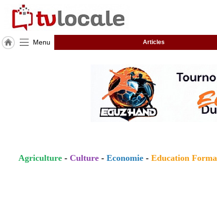
Menu
Articles
J'adhère
à
Hulcoq
ACCUEIL
Ostwald
TvLocale
France
Accueil
Agriculture
-
Culture
-
Economie
-
Education Forma
RUBRIQUES
Agenda
Gazette