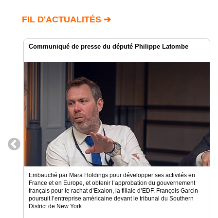
Vidéos
FIL D'ACTUALITÉS ➔
Médias
du
groupe
Communiqué de presse du député Philippe Latombe
Blogs
Prémium
Inscription
annuaire
pro
Accès
éditeur
Embauché par Mara Holdings pour développer ses activités en
France et en Europe, et obtenir l’approbation du gouvernement
français pour le rachat d’Exaion, la filiale d’EDF, François Garcin
poursuit l’entreprise américaine devant le tribunal du Southern
District de New York.