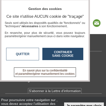
Gestion des cookies
Ce site n'utilise AUCUN cookie de "traçage"
Seuls sont utilisés les dispositifs qualifiés de "fonctionnels" ou
"techniques"
nécessaires
à son fonctionnement..
En revanche, pour plus de sécurité, vous pouvez toujours
paramétrer/gérer manuellement ceux-ci dans votre navigateur.
tvlocale.fr
CONTINUER
QUITTER
SANS COOKIE
Contactez-nous
En savoir +
A propos de tvlocale.fr
En savoir plus sur la confidentialité
et paramétrer/gérer manuellement les cookies
Devenir délégué
S'abonner à la Lettre d'information
Pour poursuivre votre navigation sur
,
Infos
CNIL/RGPD
vous devez acceptez l’utilisation des
Je paramètre mes choix