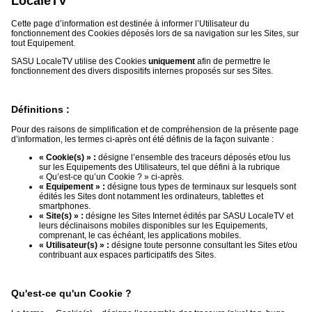
LocaleTV
Cette page d’information est destinée à informer l’Utilisateur du
Médias
fonctionnement des Cookies déposés lors de sa navigation sur les Sites, sur
du
tout Equipement.
groupe
SASU LocaleTV utilise des Cookies
uniquement
afin de permettre le
fonctionnement des divers dispositifs internes proposés sur ses Sites.
Blogs
Prémium
Définitions :
Inscription
annuaire
pro
Pour des raisons de simplification et de compréhension de la présente page
d’information, les termes ci-après ont été définis de la façon suivante :
Accès
« Cookie(s) » :
désigne l’ensemble des traceurs déposés et/ou lus
éditeur
sur les Equipements des Utilisateurs, tel que défini à la rubrique
« Qu’est-ce qu’un Cookie ? » ci-après.
« Equipement » :
désigne tous types de terminaux sur lesquels sont
édités les Sites dont notamment les ordinateurs, tablettes et
smartphones.
« Site(s) » :
désigne les Sites Internet édités par SASU LocaleTV et
leurs déclinaisons mobiles disponibles sur les Equipements,
comprenant, le cas échéant, les applications mobiles.
« Utilisateur(s) » :
désigne toute personne consultant les Sites et/ou
contribuant aux espaces participatifs des Sites.
Qu'est-ce qu'un Cookie ?