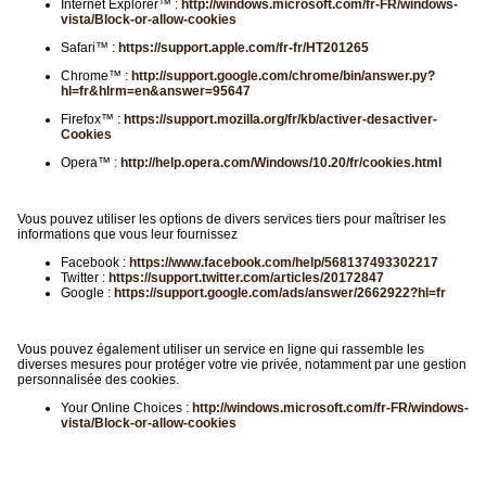
Internet Explorer™ :
http://windows.microsoft.com/fr-FR/windows-
vista/Block-or-allow-cookies
Safari™ :
https://support.apple.com/fr-fr/HT201265
Chrome™ :
http://support.google.com/chrome/bin/answer.py?
hl=fr&hlrm=en&answer=95647
Firefox™ :
https://support.mozilla.org/fr/kb/activer-desactiver-
Cookies
Opera™ :
http://help.opera.com/Windows/10.20/fr/cookies.html
Vous pouvez utiliser les options de divers services tiers pour maîtriser les
informations que vous leur fournissez
Facebook :
https://www.facebook.com/help/568137493302217
Twitter :
https://support.twitter.com/articles/20172847
Google :
https://support.google.com/ads/answer/2662922?hl=fr
Vous pouvez également utiliser un service en ligne qui rassemble les
diverses mesures pour protéger votre vie privée, notamment par une gestion
personnalisée des cookies.
Your Online Choices :
http://windows.microsoft.com/fr-FR/windows-
vista/Block-or-allow-cookies