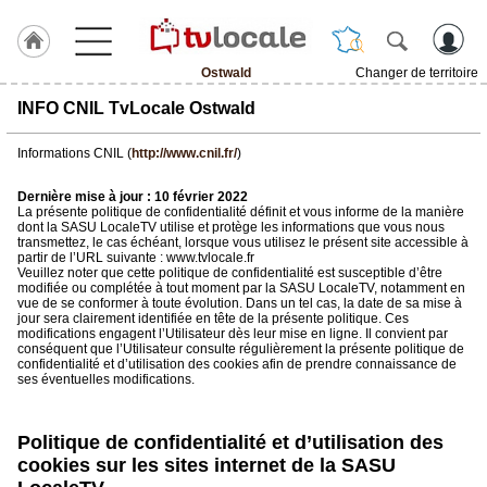
Ostwald
Changer de territoire
J'adhère
INFO CNIL TvLocale Ostwald
à
Hulcoq
Informations CNIL (
http://www.cnil.fr/
)
ACCUEIL
Ostwald
Dernière mise à jour : 10 février 2022
La présente politique de confidentialité définit et vous informe de la manière
dont la SASU LocaleTV utilise et protège les informations que vous nous
transmettez, le cas échéant, lorsque vous utilisez le présent site accessible à
TvLocale
partir de l’URL suivante : www.tvlocale.fr
France
Veuillez noter que cette politique de confidentialité est susceptible d’être
modifiée ou complétée à tout moment par la SASU LocaleTV, notamment en
vue de se conformer à toute évolution. Dans un tel cas, la date de sa mise à
Accueil
jour sera clairement identifiée en tête de la présente politique. Ces
modifications engagent l’Utilisateur dès leur mise en ligne. Il convient par
RUBRIQUES
conséquent que l’Utilisateur consulte régulièrement la présente politique de
confidentialité et d’utilisation des cookies afin de prendre connaissance de
ses éventuelles modifications.
Agenda
Politique de confidentialité et d’utilisation des
Gazette
cookies sur les sites internet de la SASU
Vidéos