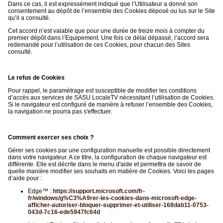
Dans ce cas, il est expressément indiqué que l’Utilisateur a donné son
consentement au dépôt de l’ensemble des Cookies déposé ou lus sur le Site
qu’il a consulté.
Cet accord n’est valable que pour une durée de treize mois à compter du
premier dépôt dans l’Equipement. Une fois ce délai dépassé, l’accord sera
redemandé pour l’utilisation de ces Cookies, pour chacun des Sites
consulté.
Le refus de Cookies
Pour rappel, le paramétrage est susceptible de modifier les conditions
d’accès aux services de SASU LocaleTV nécessitant l’utilisation de Cookies.
Si le navigateur est configuré de manière à refuser l’ensemble des Cookies,
la navigation ne pourra pas s'effectuer.
Comment exercer ses choix ?
Gérer ses cookies par une configuration manuelle est possible directement
dans votre navigateur. A ce titre, la configuration de chaque navigateur est
différente. Elle est décrite dans le menu d'aide et permettra de savoir de
quelle manière modifier ses souhaits en matière de Cookies. Voici les pages
d’aide pour :
Edge™ :
https://support.microsoft.com/fr-
fr/windows/g%C3%A9rer-les-cookies-dans-microsoft-edge-
afficher-autoriser-bloquer-supprimer-et-utiliser-168dab11-0753-
043d-7c16-ede5947fc64d